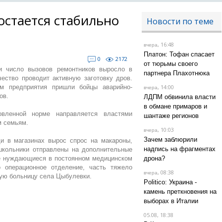
остается стабильно
Новости по теме
, 16:48
вчера
Платон: Тофан спасает
0
2172
от тюрьмы своего
и число вызовов ремонтников выросло в
партнера Плахотнюка
чество проводит активную заготовку дров.
м предприятия пришли бойцы аварийно-
, 14:00
вчера
ов.
ЛДПМ обвинила власти
в обмане примаров и
овленной норме направляется властями
шантаже регионов
м семьям.
, 10:03
вчера
Зачем заблюрили
и в магазинах вырос спрос на макароны,
надпись на фрагментах
школьники отправлены на дополнительные
не нуждающиеся в постоянном медицинском
дрона?
 операционное отделение, часть тяжело
, 08:38
вчера
вую больницу села Цыбулевки.
Politico: Украина -
камень преткновения на
выборах в Италии
05.08, 18:38