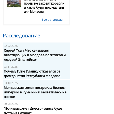
порты не заходят корабли
и какие будут последствия
для Молдовы
Все материалы →
Расследование
22.02.2026
Сергей Ткач: Что связывает
властвующих в Молдове политиков и
«друзей Эпштейна»
23.11.2025
Почему Илие Илашку отказался от
гражданства Республики Молдова
03.10.2025
Молдавская семья построила бизнес-
империю в Румынии и засветилась на
взятке
20.08.2025
"Если высохнет Днестр - здесь будет
пустыня Сахара"