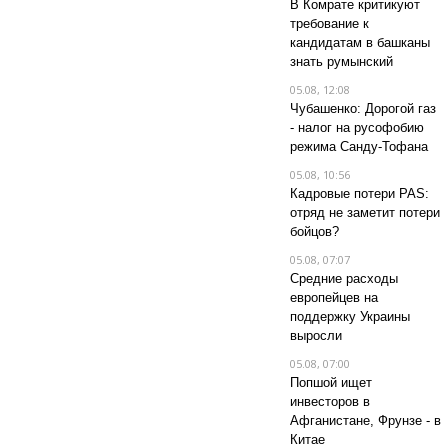
В Комрате критикуют
требование к
кандидатам в башканы
знать румынский
05.08, 12:08
Чубашенко: Дорогой газ
- налог на русофобию
режима Санду-Тофана
05.08, 10:56
Кадровые потери PAS:
отряд не заметит потери
бойцов?
05.08, 07:07
Средние расходы
европейцев на
поддержку Украины
выросли
05.08, 07:00
Попшой ищет
инвесторов в
Афганистане, Фрунзе - в
Китае