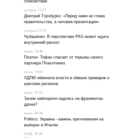
спокойствие
, 11:07
сегодня
Дмитрий Тэрэбуркэ: «Перед нами не глава
правительства, а человек-презентация»
, 07:25
сегодня
Чубашенко: В перспективе PAS может ждать
внутренний раскол
, 16:48
вчера
Платон: Тофан спасает от тюрьмы своего
партнера Плахотнюка
, 14:00
вчера
ЛДПМ обвинила власти в обмане примаров и
шантаже регионов
, 10:03
вчера
Зачем заблюрили надпись на фрагментах
дрона?
, 08:38
вчера
Politico: Украина - камень преткновения на
выборах в Италии
05.08, 18:38