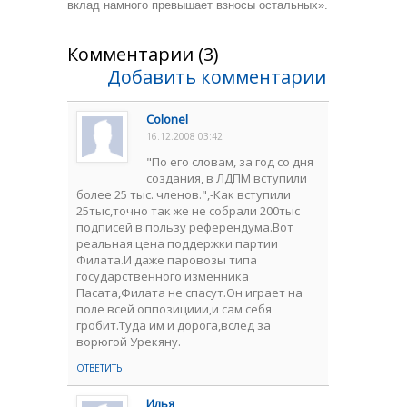
вклад намного превышает взносы остальных».
Комментарии (3)
Добавить комментарии
Colonel
16.12.2008 03:42
"По его словам, за год со дня
создания, в ЛДПМ вступили
более 25 тыс. членов.",-Как вступили
25тыс,точно так же не собрали 200тыс
подписей в пользу референдума.Вот
реальная цена поддержки партии
Филата.И даже паровозы типа
государственного изменника
Пасата,Филата не спасут.Он играет на
поле всей оппозициии,и сам себя
гробит.Туда им и дорога,вслед за
ворюгой Урекяну.
ОТВЕТИТЬ
Илья