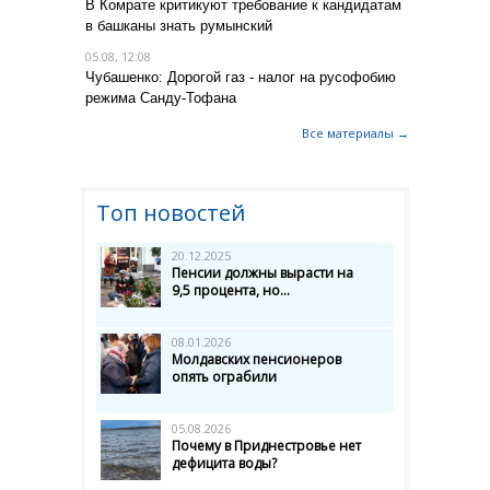
В Комрате критикуют требование к кандидатам
в башканы знать румынский
05.08, 12:08
Чубашенко: Дорогой газ - налог на русофобию
режима Санду-Тофана
Все материалы →
Топ новостей
20.12.2025
Пенсии должны вырасти на
9,5 процента, но...
08.01.2026
Молдавских пенсионеров
опять ограбили
05.08.2026
Почему в Приднестровье нет
дефицита воды?