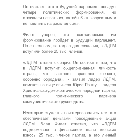
Он считает, что в будущий парламент попадут
четыре политических формирования, но
отказался назвать их, «чтобы быть корректным и
не повлиять на расклад сил».
Филат уверен, что возглавляемое им
формирование пройдет в будущий парламент.
По его словам, за год со дня создания, в ЛДПМ
вступили более 25 тыс. членов.
«ЛДПМ готовит сюрприз. Он состоит в том, что
в ЛДПМ вступит общепризнанная личность
страны, что застанет врасплох кое-кого,
особенно бородача», - заявил лидер ЛДПМ,
намекая на вице-спикера Юрие Рошку – лидера
Христианско-демократической народной партии,
главного политического партнера
коммунистического руководства.
Некоторые студенты поинтересовались тем, кто
обеспечивает деньгами повседневные акции
ЛДПМ. Влад Филат ответил, что «ЛДПМ
поддерживают в финансовом плане членские
взносы 25 тыс. членов партии, а его личный