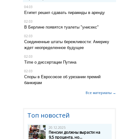
04.03
Египет решил сдавать пирамиды в аренду
02.03
В Берлине появятся туалеты "унисекс"
02.03
Соединенные штаты бережливости: Америку
ждет неопределенное будущее
02.03
Time о диссертации Путина
02.03
Споры в Евросоюзе об урезании премий
банкирам
Все материалы →
Топ новостей
20.12.2025
Пенсии должны вырасти на
9,5 процента, но...