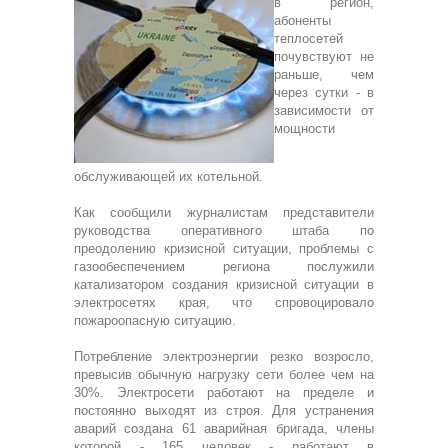
в регион,
абоненты
теплосетей
почувствуют не
раньше, чем
через сутки - в
зависимости от
мощности
обслуживающей их котельной.
Как сообщили журналистам представители
руководства оперативного штаба по
преодолению кризисной ситуации, проблемы с
газообеспечением региона послужили
катализатором создания кризисной ситуации в
электросетях края, что спровоцировало
пожароопасную ситуацию.
Потребление электроэнергии резко возросло,
превысив обычную нагрузку сети более чем на
30%. Электросети работают на пределе и
постоянно выходят из строя. Для устранения
аварий создана 61 аварийная бригада, члены
которой - 165 человек - работают в