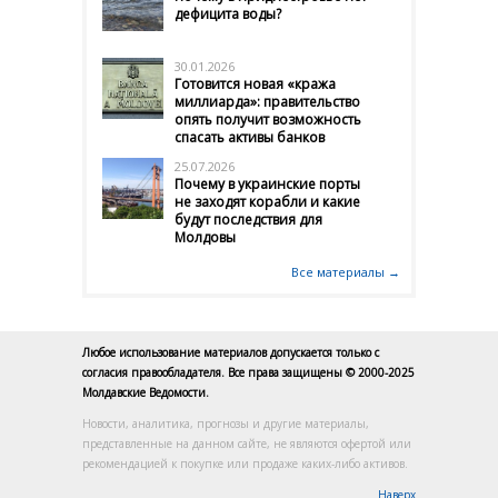
дефицита воды?
30.01.2026
Готовится новая «кража
миллиарда»: правительство
опять получит возможность
спасать активы банков
25.07.2026
Почему в украинские порты
не заходят корабли и какие
будут последствия для
Молдовы
Все материалы →
Любое использование материалов допускается только с
согласия правообладателя. Все права защищены © 2000-2025
Молдавские Ведомости.
Новости, аналитика, прогнозы и другие материалы,
представленные на данном сайте, не являются офертой или
рекомендацией к покупке или продаже каких-либо активов.
Наверх