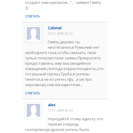
создает нам кризисов...", - заявил Гимпу
:))
ОТВЕТИТЬ
Colonel
15.01.2009 05:52
Гимпу,дерево ты
неотесаное,в Румынии нет
свободного газа,чтобы смазать твои
тупые популистские заявы.Прекратите
предоставлять ему массмедийное
освещение,господа корреспонденты,это
тотальный глупец.Труба в унгены
тянется,а не из унген,тфу...а уж про
чернаводэ,совсем идиотизм...
ОТВЕТИТЬ
alex
15.01.2009 00:04
передайтй этому идиоту что
первая очередь
газопровода дрокия унгень было