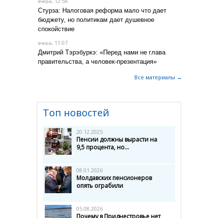
, 12:56
вчера
Стурза: Налоговая реформа мало что дает
бюджету, но политикам дает душевное
спокойствие
, 11:07
вчера
Дмитрий Тэрэбуркэ: «Перед нами не глава
правительства, а человек-презентация»
Все материалы →
Топ новостей
20.12.2025
Пенсии должны вырасти на
9,5 процента, но...
08.01.2026
Молдавских пенсионеров
опять ограбили
05.08.2026
Почему в Приднестровье нет