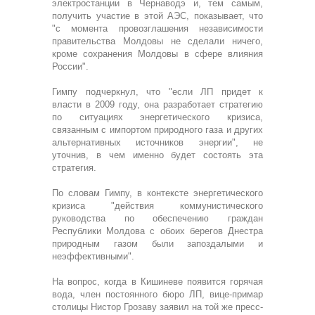
электростанции в Чернаводэ и, тем самым,
получить участие в этой АЭС, показывает, что
"с момента провозглашения независимости
правительства Молдовы не сделали ничего,
кроме сохранения Молдовы в сфере влияния
России".
Гимпу подчеркнул, что "если ЛП придет к
власти в 2009 году, она разработает стратегию
по ситуациях энергетического кризиса,
связанным с импортом природного газа и других
альтернативных источников энергии", не
уточнив, в чем именно будет состоять эта
стратегия.
По словам Гимпу, в контексте энергетического
кризиса "действия коммунистического
руководства по обеспечению граждан
Республики Молдова с обоих берегов Днестра
природным газом были запоздалыми и
неэффективными".
На вопрос, когда в Кишиневе появится горячая
вода, член постоянного бюро ЛП, вице-примар
столицы Нистор Грозаву заявил на той же пресс-