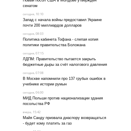
Новый посол США в Молдове утвержден
сенатом
, 10:10
сегодня
Запад с начала войны предоставил Украине
почти 200 миллиардов долларов
, 08:03
сегодня
Политика кабинета Тофана - слепая копия
политики правительства Боложана
, 07:15
сегодня
ЛДПМ: Правительство пытается закрыть
бюджетные дыры за счёт налогового давления
, 07:08
сегодня
В Москве напомнили про 137 грубых ошибок в
учебнике истории румын
, 06:00
сегодня
МИД Польши против национализации здания
посольства РФ
, 15:42
вчера
Майя Санду призвала диаспору возвращаться
- будет кому платить за газ