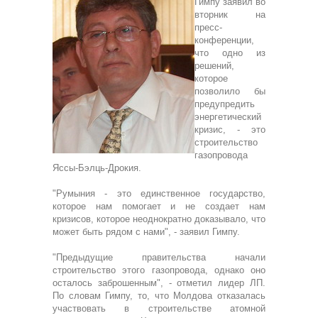
Гимпу заявил во
вторник на
пресс-
конференции,
что одно из
решений,
которое
позволило бы
предупредить
энергетический
кризис, - это
строительство
газопровода
Яссы-Бэлць-Дрокия.
"Румыния - это единственное государство,
которое нам помогает и не создает нам
кризисов, которое неоднократно доказывало, что
может быть рядом с нами", - заявил Гимпу.
"Предыдущие правительства начали
строительство этого газопровода, однако оно
осталось заброшенным", - отметил лидер ЛП.
По словам Гимпу, то, что Молдова отказалась
участвовать в строительстве атомной