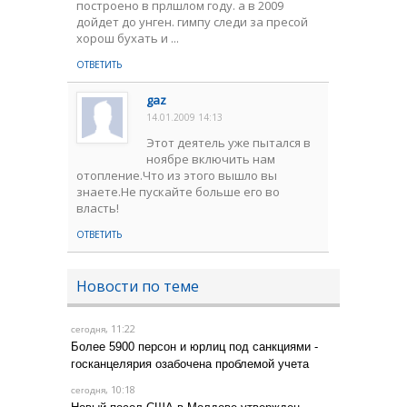
построено в прлшлом году. а в 2009
дойдет до унген. гимпу следи за пресой
хорош бухать и ...
ОТВЕТИТЬ
gaz
14.01.2009 14:13
Этот деятель уже пытался в
ноябре включить нам
отопление.Что из этого вышло вы
знаете.Не пускайте больше его во
власть!
ОТВЕТИТЬ
Новости по теме
, 11:22
сегодня
Более 5900 персон и юрлиц под санкциями -
госканцелярия озабочена проблемой учета
, 10:18
сегодня