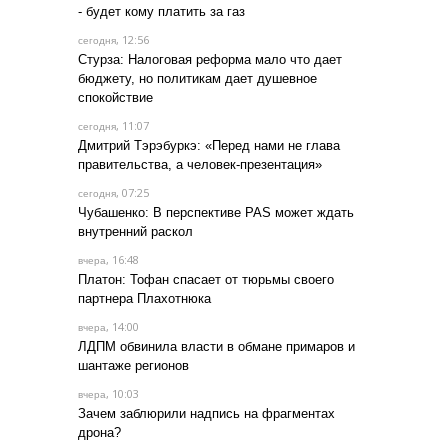
- будет кому платить за газ
, 12:56
сегодня
Стурза: Налоговая реформа мало что дает
бюджету, но политикам дает душевное
спокойствие
, 11:07
сегодня
Дмитрий Тэрэбуркэ: «Перед нами не глава
правительства, а человек-презентация»
, 07:25
сегодня
Чубашенко: В перспективе PAS может ждать
внутренний раскол
, 16:48
вчера
Платон: Тофан спасает от тюрьмы своего
партнера Плахотнюка
, 14:00
вчера
ЛДПМ обвинила власти в обмане примаров и
шантаже регионов
, 10:03
вчера
Зачем заблюрили надпись на фрагментах
дрона?