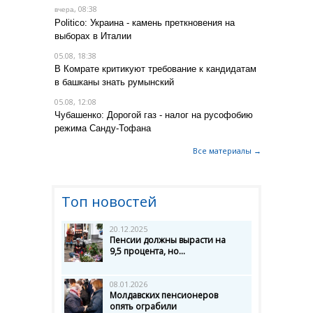
, 08:38
вчера
Politico: Украина - камень преткновения на
выборах в Италии
05.08, 18:38
В Комрате критикуют требование к кандидатам
в башканы знать румынский
05.08, 12:08
Чубашенко: Дорогой газ - налог на русофобию
режима Санду-Тофана
Все материалы →
Топ новостей
20.12.2025
Пенсии должны вырасти на
9,5 процента, но...
08.01.2026
Молдавских пенсионеров
опять ограбили