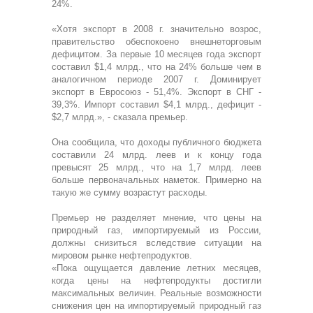
24%.
«Хотя экспорт в 2008 г. значительно возрос,
правительство обеспокоено внешнеторговым
дефицитом. За первые 10 месяцев года экспорт
составил $1,4 млрд., что на 24% больше чем в
аналогичном периоде 2007 г. Доминирует
экспорт в Евросоюз - 51,4%. Экспорт в СНГ -
39,3%. Импорт составил $4,1 млрд., дефицит -
$2,7 млрд.», - сказала премьер.
Она сообщила, что доходы публичного бюджета
составили 24 млрд. леев и к концу года
превысят 25 млрд., что на 1,7 млрд. леев
больше первоначальных наметок. Примерно на
такую же сумму возрастут расходы.
Премьер не разделяет мнение, что цены на
природный газ, импортируемый из России,
должны снизиться вследствие ситуации на
мировом рынке нефтепродуктов.
«Пока ощущается давление летних месяцев,
когда цены на нефтепродукты достигли
максимальных величин. Реальные возможности
снижения цен на импортируемый природный газ