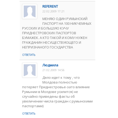
REFERENT
22.02.2009 17:21
МЕНЯЮ ОДИН РУМЫНСКИЙ
ПАСПОРТ НА 100 НИКЧЕМНЫХ
РУССКИХ И БОЛЬШУЮ КУЧУ
ПРИДНЕСТРОВСКИХ ПАСПОРТОВ
БУМАЖЕК. А КТО ТАКОЙ И КОМУ НУЖЕН
ГРАЖДАНИН НЕСУЩЕСТВУЮЩЕГО И
НЕПРИЗНАНОГО ГОСУДАРСТВА
ОТВЕТИТЬ
Людмила
21.02.2009 14:56
Дело идет к тому , что
Молдова полностью
потеряет Приднестровье-зато влияние
Румынии в Молдове усилится( не
случайно приведены факты об
увеличении чмсла граждан с румынскими
паспортами)
ОТВЕТИТЬ