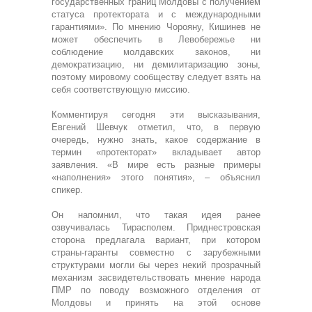
государственных границ Молдовы с получением
статуса протектората и с международными
гарантиями». По мнению Чорояну, Кишинев не
может обеспечить в Левобережье ни
соблюдение молдавских законов, ни
демократизацию, ни демилитаризацию зоны,
поэтому мировому сообществу следует взять на
себя соответствующую миссию.
Комментируя сегодня эти высказывания,
Евгений Шевчук отметил, что, в первую
очередь, нужно знать, какое содержание в
термин «протекторат» вкладывает автор
заявления. «В мире есть разные примеры
«наполнения» этого понятия», – объяснил
спикер.
Он напомнил, что такая идея ранее
озвучивалась Тирасполем. Приднестровская
сторона предлагала вариант, при котором
страны-гаранты совместно с зарубежными
структурами могли бы через некий прозрачный
механизм засвидетельствовать мнение народа
ПМР по поводу возможного отделения от
Молдовы и принять на этой основе