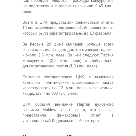
Как передает "Инфотаг", расходы конкурентов
на подготовку к выборам превысили 9,45 млн.
леев.
Всего в ЦИК представили финансовые отчеты
10 политических формирований, большинство из
которых были зарегистрированы до 10 февраля.
За первые 20 дней кампании больше всего
израсходовала Социал-демократическая партия
- около 2,6 млн. леев. За ней следуют Партия
коммунистов (2,3 млн. леев) и Либерально-
демократическая партия (1,6 млн. леев).
Согласно постановлению ЦИК, в нынешней
кампании политические формирования могут
израсходовать по 12 млн. леев, независимые
кандидаты - по 500 тыс. леев.
ЦИК обратил внимание Партии духовного
развития Moldova Unita на то, что она не
представила финансовый отчет в
установленный Кодексом о выборах срок.