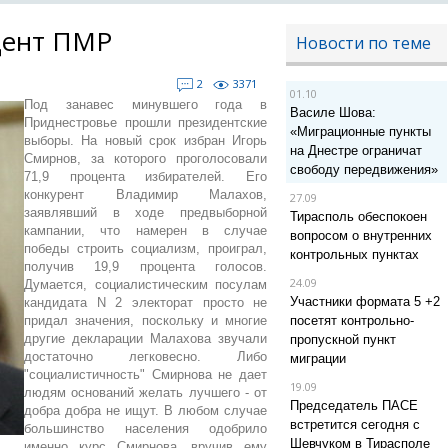
дент ПМР
Новости по теме
2
3371
01.10
Под занавес минувшего года в
Василе Шова:
Приднестровье прошли президентские
«Миграционные пункты
выборы. На новый срок избран Игорь
на Днестре ограничат
Смирнов, за которого проголосовали
свободу передвижения»
71,9 процента избирателей. Его
конкурент Владимир Малахов,
27.09
заявлявший в ходе предвыборной
Тирасполь обеспокоен
кампании, что намерен в случае
вопросом о внутренних
победы строить социализм, проиграл,
контрольных пунктах
получив 19,9 процента голосов.
24.09
Думается, социалистическим посулам
Участники формата 5 +2
кандидата N 2 электорат просто не
придал значения, поскольку и многие
посетят контрольно-
другие декларации Малахова звучали
пропускной пункт
достаточно легковесно. Либо
миграции
"социалистичность" Смирнова не дает
19.09
людям оснований желать лучшего - от
Председатель ПАСЕ
добра добра не ищут. В любом случае
встретится сегодня с
большинство населения одобрило
Шевчуком в Тирасполе
именно курс Смирнова, вручив ему