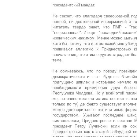
президентский мандат.
Не секрет, что благодаря своеобразной 
полной, ни достоверной информацией о то
читатель твердо знает, что ПМР - "так
"непризнанная". И еще - "последний осколок
ироническим нажимом. Менее можно быть уве
хотя бы потому, что в этом назойливо убежд
прививают аллергию к Приднестровью ка
впечатление, что этим недугом страдает б
теме.
Не сомневаюсь, что по поводу президен
демократичности и т. п. будет в ближай
подпущено шпилек и истрачено немало яд
необходимости примирения двух берего
Республики Молдова. Но у всей этой писани
же, но очень жесткая истина состоит в том
только по ту) де факто существует вполне
можно договориться о тех или иных форма
государством. Убывают последние шан
символически, Приднестровье в составе 
президент Петру Лучински, если он сох
Приднестровью как к этакой заблудшей ове