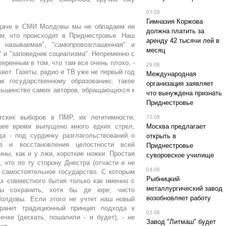
07.09
Гимназия Коржова
подаче в СМИ Молдовы мы не обладаем ни
должна платить за
м, что происходит в Приднестровье. Наш
аренду 42 тысячи лей в
 называемая", "самопровозглашенная" и
месяц
" и "заповедник социализма". Непременно с
ренным в том, что там все очень плохо, -
29.08
ают. Газеты, радио и ТВ уже не первый год
Международная
к государственному образованию; такое
организация заявляет
ольшинство самих авторов, обращающихся к
что вынуждена признать
Приднестровье
15.08
тских выборов в ПМР, их легитимности,
шее время выпущено много едких стрел,
Москва предлагает
а - под сурдинку разглагольствований о
открыть в
в и восстановления целостности всей
Приднестровье
ны, как и у лжи, короткие ножки. Простая
суворовское училище
, что по ту сторону Днестра (отчасти и не
04.08
 самостоятельное государство. С которым
Рыбницкий
х совместного бытия только как именно с
металлургический завод
сы сохранить, хотя бы де юре, чисто
возобновляет работу
Молдовы. Если этого не учтет наш новый
ранит традиционный принцип подхода к
03.08
чке (дескать, пошалили - и будет), - не
Завод "Литмаш" будет