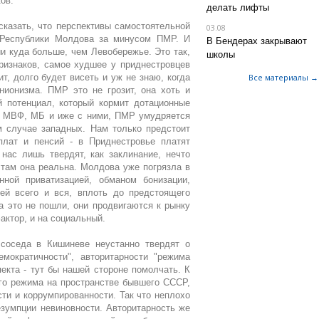
ов.
делать лифты
сказать, что перспективы самостоятельной
03.08
Республики Молдова за минусом ПМР. И
В Бендерах закрывают
и куда больше, чем Левобережье. Это так,
школы
признаков, самое худшее у приднестровцев
т, долго будет висеть и уж не знаю, когда
Все материалы →
нионизма. ПМР это не грозит, она хоть и
 потенциал, который кормит дотационные
у МВФ, МБ и иже с ними, ПМР умудряется
м случае западных. Нам только предстоит
плат и пенсий - в Приднестровье платят
нас лишь твердят, как заклинание, нечто
 там она реальна. Молдова уже погрязла в
нной приватизацией, обманом бонизации,
ей всего и вся, вплоть до предстоящего
 это не пошли, они продвигаются к рынку
актор, и на социальный.
 соседа в Кишиневе неустанно твердят о
емократичности", авторитарности "режима
екта - тут бы нашей стороне помолчать. К
ого режима на пространстве бывшего СССР,
ти и коррумпированности. Так что неплохо
зумпции невиновности. Авторитарность же