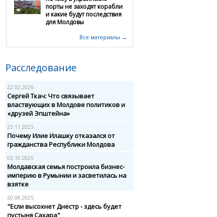
порты не заходят корабли
и какие будут последствия
для Молдовы
Все материалы →
Расследование
22.02.2026
Сергей Ткач: Что связывает
властвующих в Молдове политиков и
«друзей Эпштейна»
23.11.2025
Почему Илие Илашку отказался от
гражданства Республики Молдова
03.10.2025
Молдавская семья построила бизнес-
империю в Румынии и засветилась на
взятке
20.08.2025
"Если высохнет Днестр - здесь будет
пустыня Сахара"