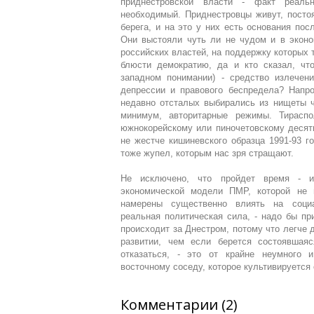
приднестровской власти - факт реаль
необходимый. Приднестровцы живут, посто
берега, и на это у них есть основания пос
Они выстояли чуть ли не чудом и в эконо
российских властей, на поддержку которых 
блюсти демократию, да и кто сказал, чт
западном понимании) - средство излечени
депрессии и правового беспредела? Напро
недавно отсталых выбирались из нищеты че
минимум, авторитарные режимы. Тирасп
южнокорейскому или пиночетовскому десяти
не жестче кишиневского образца 1991-93 го
тоже жупел, которым нас зря стращают.
Не исключено, что пройдет время - 
экономической модели ПМР, которой не 
намерены существенно влиять на социа
реальная политическая сила, - надо бы пр
происходит за Днестром, потому что легче д
развитии, чем если берется состоявшаяс
отказаться, - это от крайне неумного 
восточному соседу, которое культивируетс
Комментарии (2)