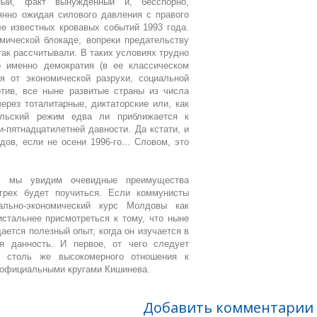
ный, факт вынужденный и, бесспорно,
янно ожидая силового давления с правого
ле известных кровавых событий 1993 года.
мической блокаде, вопреки предательству
так рассчитывали. В таких условиях трудно
о именно демократия (в ее классическом
я от экономической разрухи, социальной
тив, все ныне развитые страны из числа
рез тоталитарные, диктаторские или, как
ольский режим едва ли приближается к
-пятнадцатилетней давности. Да кстати, и
дов, если не осени 1996-го... Словом, это
и мы увидим очевидные преимущества
грех будет поучиться. Если коммунисты
льно-экономический курс Молдовы как
истальнее присмотреться к тому, что ныне
ается полезный опыт, когда он изучается в
я данность. И первое, от чего следует
и столь же высокомерного отношения к
я официальными кругами Кишинева.
Добавить комментарии