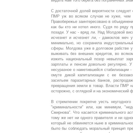
видать нам того берега без пограничных знак
С достаточной долей вероятности следует 
ПМР уж во всяком случае не хуже, чем 
Правобережье заинтересовано в объединени
как бы кто ни хотел иного. Судя по ряду 
позади. У нас - вряд ли. Над Молдовой виси
исчезнет и исчезнет ли, - дамоклов меч у
минимально, но сохранила индустриальный
сферы. Молдова уже в долговом рабстве 
выживать без внешних кредитов, во всяко
изжить национальный позор невыплат зар
зарплаты и пенсии довольно регулярно. У 
несуразное о наметившейся стабилизации -
омуте дикой капитализации с ее беззако
засильем паразитарных банков, распродаж
превращения земли в товар. Власти ПМР на
осторожно, с оглядкой и на экономический ф
В стремлении покрепче уесть неугодного
"криминальности" или, как минимум, "нед
Смирнова". Что касается криминального асп
тому же нет ни одного правителя и ни одн
который не обвиняется ныне в криминальнос
было бы соблюдать моральный принцип пре