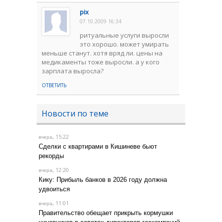
pix
07.10.2009 16:34
ритуальные услуги выросли
это хорошо. может умирать
меньше станут. хотя вряд ли. цены на
медикаменты тоже выросли. а у кого
зарплата выросла?
ОТВЕТИТЬ
Новости по теме
, 15:22
вчера
Сделки с квартирами в Кишиневе бьют
рекорды
, 12:20
вчера
Кику: Прибыль банков в 2026 году должна
удвоиться
, 11:01
вчера
Правительство обещает прикрыть кормушки