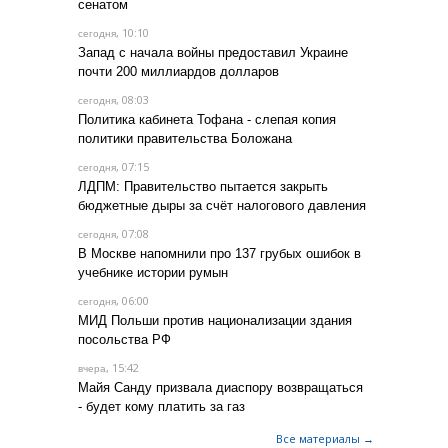
сенатом
, 10:10
сегодня
Запад с начала войны предоставил Украине
почти 200 миллиардов долларов
, 08:03
сегодня
Политика кабинета Тофана - слепая копия
политики правительства Боложана
, 07:15
сегодня
ЛДПМ: Правительство пытается закрыть
бюджетные дыры за счёт налогового давления
, 07:08
сегодня
В Москве напомнили про 137 грубых ошибок в
учебнике истории румын
, 06:00
сегодня
МИД Польши против национализации здания
посольства РФ
, 15:42
вчера
Майя Санду призвала диаспору возвращаться
- будет кому платить за газ
Все материалы →