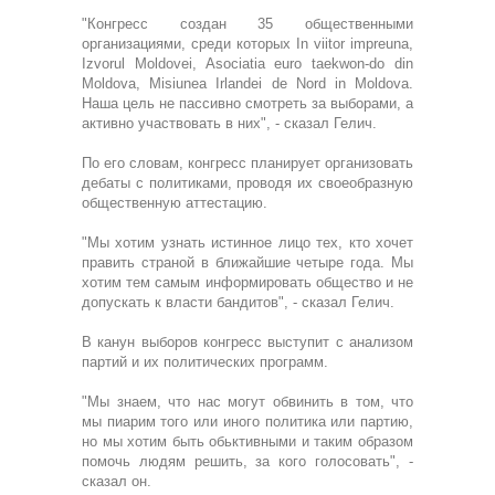
"Конгресс создан 35 общественными
организациями, среди которых In viitor impreuna,
Izvorul Moldovei, Asociatia euro taekwon-do din
Moldova, Misiunea Irlandei de Nord in Moldova.
Наша цель не пассивно смотреть за выборами, а
активно участвовать в них", - сказал Гелич.
По его словам, конгресс планирует организовать
дебаты с политиками, проводя их своеобразную
общественную аттестацию.
"Мы хотим узнать истинное лицо тех, кто хочет
править страной в ближайшие четыре года. Мы
хотим тем самым информировать общество и не
допускать к власти бандитов", - сказал Гелич.
В канун выборов конгресс выступит с анализом
партий и их политических программ.
"Мы знаем, что нас могут обвинить в том, что
мы пиарим того или иного политика или партию,
но мы хотим быть обьктивными и таким образом
помочь людям решить, за кого голосовать", -
сказал он.