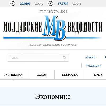
20.0493
-0.0043
17.3737
-0.0045
ПТ, 7 АВГУСТА, 2026
Выходит еженедельно с 2000 года
Архив
Редакция
ЭКОНОМИКА
ЗАКОН
СОЦИАЛКА
ГОРОД
Экономика