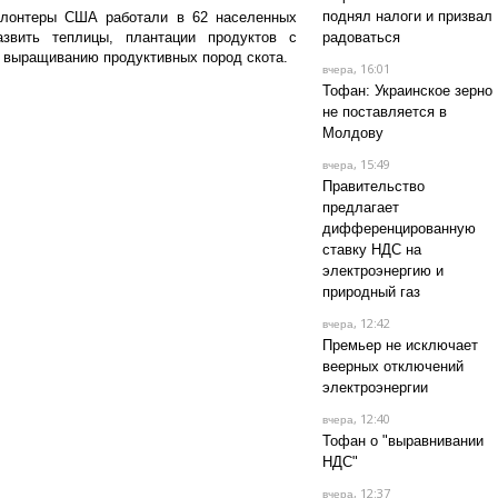
поднял налоги и призвал
олонтеры США работали в 62 населенных
звить теплицы, плантации продуктов с
радоваться
 выращиванию продуктивных пород скота.
, 16:01
вчера
Тофан: Украинское зерно
не поставляется в
Молдову
, 15:49
вчера
Правительство
предлагает
дифференцированную
ставку НДС на
электроэнергию и
природный газ
, 12:42
вчера
Премьер не исключает
веерных отключений
электроэнергии
, 12:40
вчера
Тофан о "выравнивании
НДС"
, 12:37
вчера