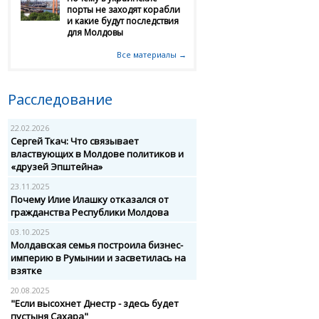
порты не заходят корабли
и какие будут последствия
для Молдовы
Все материалы →
Расследование
22.02.2026
Сергей Ткач: Что связывает
властвующих в Молдове политиков и
«друзей Эпштейна»
23.11.2025
Почему Илие Илашку отказался от
гражданства Республики Молдова
03.10.2025
Молдавская семья построила бизнес-
империю в Румынии и засветилась на
взятке
20.08.2025
"Если высохнет Днестр - здесь будет
пустыня Сахара"