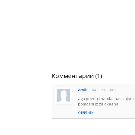
Комментарии (1)
amik
04.05.2010 10:06
aga priedu i nau4at nas sajat
pomoshi iz za okeana
ОТВЕТИТЬ