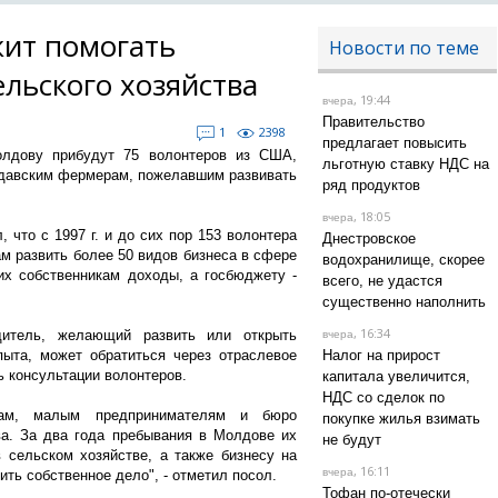
ит помогать
Новости по теме
льского хозяйства
, 19:44
вчера
Правительство
1
2398
предлагает повысить
олдову прибудут 75 волонтеров из США,
льготную ставку НДС на
лдавским фермерам, пожелавшим развивать
ряд продуктов
, 18:05
вчера
что с 1997 г. и до сих пор 153 волонтера
Днестровское
 развить более 50 видов бизнеса в сфере
водохранилище, скорее
 их собственникам доходы, а госбюджету -
всего, не удастся
существенно наполнить
, 16:34
дитель, желающий развить или открыть
вчера
пыта, может обратиться через отраслевое
Налог на прирост
ь консультации волонтеров.
капитала увеличится,
НДС со сделок по
ам, малым предпринимателям и бюро
покупке жилья взимать
ва. За два года пребывания в Молдове их
не будут
в сельском хозяйстве, а также бизнесу на
, 16:11
вчера
ить собственное дело", - отметил посол.
Тофан по-отечески