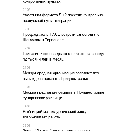
контрольных пунктах
24.09
Участники формата 5 +2 посетят контрольно-
пропускной пункт миграции
19.09
Председатель ПАСЕ встретится сегодня с
Шевчуком в Тирасполе
07.09
Гимназия Коржова должна платить за аренду
42 тысячи лей в месяц
29.08
Международная организация заявляет что
вынуждена признать Приднестровье
15.08
Москва предлагает открыть в Приднестровье
суворовское училище
04.08
Рыбницкий металлургический завод
возобновляет работу
03.08
Завод "Литмаш" будет делать лифты