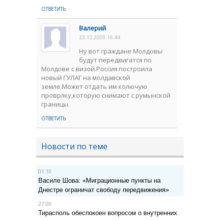
ОТВЕТИТЬ
Валерий
23.12.2009 16:44
Ну вот граждане Молдовы
будут передвигатся по
Молдове с визой.Россия построила
новый ГУЛАГ на молдавской
земле.Может отдать им колючую
проврлку,которую снимают с румынской
границы.
ОТВЕТИТЬ
Новости по теме
01.10
Василе Шова: «Миграционные пункты на
Днестре ограничат свободу передвижения»
27.09
Тирасполь обеспокоен вопросом о внутренних