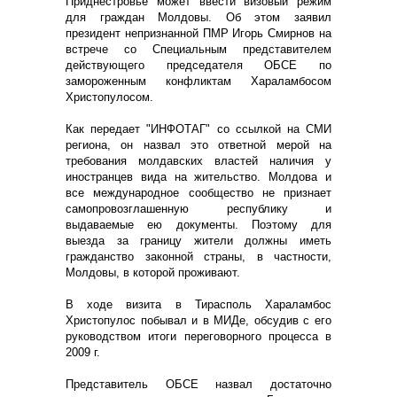
Приднестровье может ввести визовый режим
для граждан Молдовы. Об этом заявил
президент непризнанной ПМР Игорь Смирнов на
встрече со Специальным представителем
действующего председателя ОБСЕ по
замороженным конфликтам Хараламбосом
Христопулосом.
Как передает "ИНФОТАГ" со ссылкой на СМИ
региона, он назвал это ответной мерой на
требования молдавских властей наличия у
иностранцев вида на жительство. Молдова и
все международное сообщество не признает
самопровозглашенную республику и
выдаваемые ею документы. Поэтому для
выезда за границу жители должны иметь
гражданство законной страны, в частности,
Молдовы, в которой проживают.
В ходе визита в Тирасполь Хараламбос
Христопулос побывал и в МИДе, обсудив с его
руководством итоги переговорного процесса в
2009 г.
Представитель ОБСЕ назвал достаточно