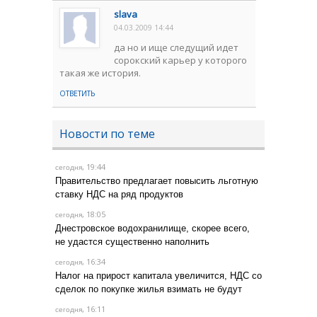
slava
04.03.2009 14:44
да но и ище следущий идет
сорокский карьер у которого
такая же история.
ОТВЕТИТЬ
Новости по теме
, 19:44
сегодня
Правительство предлагает повысить льготную
ставку НДС на ряд продуктов
, 18:05
сегодня
Днестровское водохранилище, скорее всего,
не удастся существенно наполнить
, 16:34
сегодня
Налог на прирост капитала увеличится, НДС со
сделок по покупке жилья взимать не будут
, 16:11
сегодня