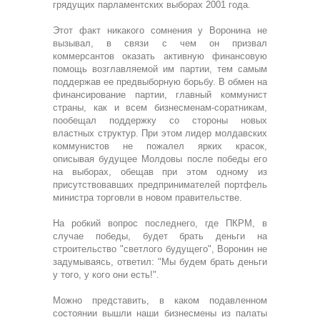
грядущих парламентских выборах 2001 года.
Этот факт никакого сомнения у Воронина не
вызывал, в связи с чем он призвал
коммерсантов оказать активную финансовую
помощь возглавляемой им партии, тем самым
поддержав ее предвыборную борьбу. В обмен на
финансирование партии, главный коммунист
страны, как и всем бизнесменам-соратникам,
пообещал поддержку со стороны новых
властных структур. При этом лидер молдавских
коммунистов не пожалел ярких красок,
описывая будущее Молдовы после победы его
на выборах, обещав при этом одному из
присутствовавших предпринимателей портфель
министра торговли в новом правительстве.
На робкий вопрос последнего, где ПКРМ, в
случае победы, будет брать деньги на
строительство "светлого будущего", Воронин не
задумываясь, ответил: "Мы будем брать деньги
у того, у кого они есть!".
Можно представить, в каком подавленном
состоянии вышли наши бизнесмены из палаты