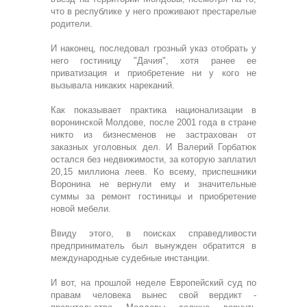
что в республике у него проживают престарелые
родители.
И наконец, последовал грозный указ отобрать у
него гостиницу "Дачия", хотя ранее ее
приватизация и приобретение ни у кого не
вызывала никаких нареканий.
Как показывает практика национализации в
воронинской Молдове, после 2001 года в стране
никто из бизнесменов не застрахован от
заказных уголовных дел. И Валерий Горбатюк
остался без недвижимости, за которую заплатил
20,15 миллиона леев. Ко всему, приспешники
Воронина не вернули ему и значительные
суммы за ремонт гостиницы и приобретение
новой мебели.
Ввиду этого, в поисках справедливости
предприниматель был вынужден обратится в
международные судебные инстанции.
И вот, на прошлой неделе Европейский суд по
правам человека вынес свой вердикт -