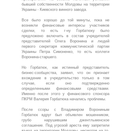
бывшей собственности Молдовы на территории
Украины - Киевского винного завода.
Все было хорошо до той минуты, пока не
возникли финансовые интересы участников
сделки, то есть г-ну Горбатюку было
предложено включить в состав учредителей
представителей Олега Воронина и людей
первого секретаря коммунистической партии
Украины Петра Симоненко, то есть коллеги
Воронина-старшего.
Но Горбатюк, как истинный представитель
бизнес-сообщества, заявил, что он признает
вхождение в учредительство только в том
случае, если оно подтвержденно
определенными финансовыми средствами.
Именно после этого у финансового спонсора
ПКРМ Валерия Горбатюка начались проблемы.
После ссоры с Владимиром Ворониным
Горбатюк вдруг был объявлен мошенником,
грубо нарушившим джентльменское
соглашение. Под угрозой ареста ему запретили
въезд на территории Молдовы, несмотря на то,