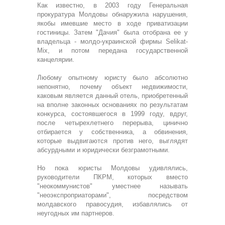
Как известно, в 2003 году Генеральная
прокуратура Молдовы обнаружила нарушения,
якобы имевшие место в ходе приватизации
гостиницы. Затем "Дачия" была отобрана ее у
владельца - молдо-украинской фирмы Selikat-
Mix, и потом передана государственной
канцелярии.
Любому опытному юристу было абсолютно
непонятно, почему объект недвижимости,
каковым является данный отель, приобретенный
на вполне законных основаниях по результатам
конкурса, состоявшегося в 1999 году, вдруг,
после четырехлетнего перерыва, цинично
отбирается у собственника, а обвинения,
которые выдвигаются против него, выглядят
абсурдными и юридически безграмотными.
Но пока юристы Молдовы удивлялись,
руководители ПКРМ, которых вместо
"неокоммунистов" уместнее называть
"неоэкспроприаторами", посредством
молдавского правосудия, избавлялись от
неугодных им партнеров.