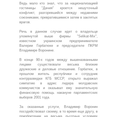
Ведь мало кто знал, что за национализацией
гостиницы "Дачия" кроется нешуточный
конфликт, разгоревшийся между недавними
союзниками, превратившимися затем в заклятых
врагов.
Речь в данном случае идет о владельце
упомянутой выше фирмы "Selikat-Mix",
известном украинском предпринимателе
Валерии Горбатюке и председателе ПКРМ
Владимире Воронине.
В конце 90-х годов между вышеназванными
лицами существовали весьма близкие
дружеские и деловые отношение. Горбатюк, в
прошлом житель республики и сотрудник
контрразведки КГБ МССР, открыто выражал
симпатию в адрес лидера молдавских
коммунистов и оказывал ему значительную
финансовую помощь накануне парламентских
выборов 2001 года.
За оказанные услуги, Владимир Воронин
посодействовал своему, в то время еще другу, в
приобретении на весьма льготных условиях