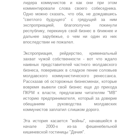
лидера коммунистов и как они при этом
комментировали слова своего собеседника.
Одно можно сказать, что оба, не дождавшись
"светлого будущего" с грядущей за ним
экспроприацией, благополучно покинули
республику, перекинув свой бизнес в ближнее и
дальнее зарубежье, о чем ни один из них
впоследствии не пожалел.
Экспроприация, рейдерство, криминальный
захват чужой собственности - вот что ждало
наивных представителей частного молдавского
бизнеса, поверивших в сладкое пение соловьев
молдавского коммунистического ренессанса.
Рассказав об осторожных бизнесменах, которые
вовремя вывели свой бизнес еще до прихода
ПКРМ к власти, предлагаем читателям "МВ"
историю предпринимателя, который за доверие
обещаниям руководства молдавских
коммунистов заплатил слишком дорого.
Эта история касается "войны", начавшейся в
начале 2000-х из-за фешенебельной
кишиневской гостиницы "Дачия".