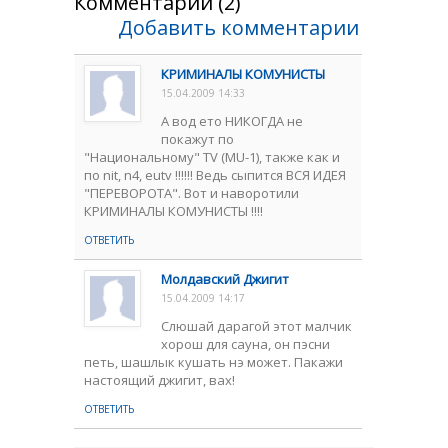
Комментарии (2)
Добавить комментарии
КРИМИНАЛЫ КОМУНИСТЫ
15.04.2009 14:33
А вод ето НИКОГДА не
покажут по
"Национальному" ТV (MU-1), также как и
по nit, n4, eutv !!!!!! Ведь сыпится ВСЯ ИДЕЯ
"ПЕРЕВОРОТА". Вот и наворотили
КРИМИНАЛЫ КОМУНИСТЫ !!!!
ОТВЕТИТЬ
Молдавский Джигит
15.04.2009 14:17
Слюшай дарагой этот малчик
хорош для сауна, он пэсни
петь, шашлык кушать нэ может. Пакажи
настоящий джигит, вах!
ОТВЕТИТЬ