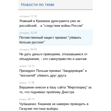
Новости по теме
, 12:55
сегодня
Упавший в Крокмазе дрон-ракета уже не
российский... а "следствие войны России"
, 10:39
сегодня
Потомственный нацист призвал "убивать
больше русских"
, 08:00
сегодня
Не дать деньги примэриям, отказавшимся от
объединения, - это самоуправство и шантаж
, 16:15
вчера
Президент Польши призвал "бандеровцев" и
"москалей" убивать друг друга
, 11:38
вчера
Вершинин внесен в базу сайта "Миротворец" за
то, что поднимал проблему Днестра
, 08:15
вчера
Чубашенко: Кишинев не намерен проводить в
Гагаузии честные выборы