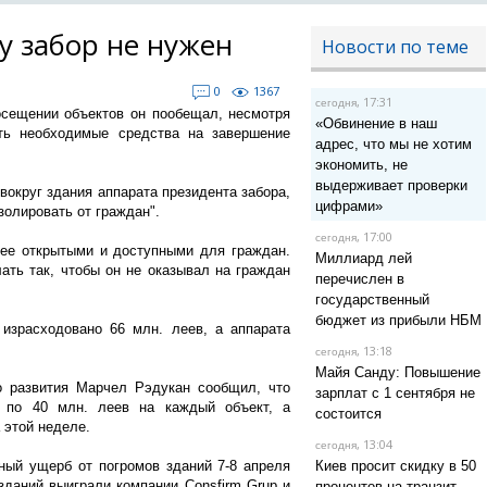
у забор не нужен
Новости по теме
0
1367
, 17:31
сегодня
осещении объектов он пообещал, несмотря
«Обвинение в наш
ть необходимые средства на завершение
адрес, что мы не хотим
экономить, не
выдерживает проверки
округ здания аппарата президента забора,
цифрами»
золировать от граждан".
, 17:00
сегодня
ее открытыми и доступными для граждан.
Миллиард лей
ать так, чтобы он не оказывал на граждан
перечислен в
государственный
бюджет из прибыли НБМ
израсходовано 66 млн. леев, а аппарата
, 13:18
сегодня
Майя Санду: Повышение
о развития Марчел Рэдукан сообщил, что
зарплат с 1 сентября не
 по 40 млн. леев на каждый объект, а
состоится
 этой неделе.
, 13:04
сегодня
ый ущерб от погромов зданий 7-8 апреля
Киев просит скидку в 50
зданий выиграли компании Consfirm Grup и
процентов на транзит