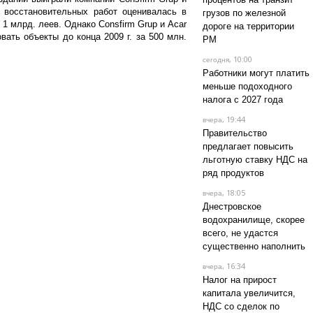
ь восстановительных работ оценивалась в
грузов по железной
 1 млрд. леев. Однако Consfirm Grup и Acar
дороге на территории
овать объекты до конца 2009 г. за 500 млн.
РМ
, 10:00
сегодня
Работники могут платить
меньше подоходного
налога с 2027 года
, 19:44
вчера
Правительство
предлагает повысить
льготную ставку НДС на
ряд продуктов
, 18:05
вчера
Днестровское
водохранилище, скорее
всего, не удастся
существенно наполнить
, 16:34
вчера
Налог на прирост
капитала увеличится,
НДС со сделок по