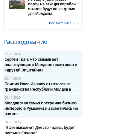
порты не заходят корабли
и какие будут последствия
для Молдовы
Все материалы →
Расследование
22.02.2026
Сергей Ткач: Что связывает
властвующих в Молдове политиков и
«друзей Эпштейна»
23.11.2025
Почему Илие Илашку отказался от
гражданства Республики Молдова
03.10.2025
Молдавская семья построила бизнес-
империю в Румынии и засветилась на
взятке
20.08.2025
"Если высохнет Днестр - здесь будет
пустыня Сахара"