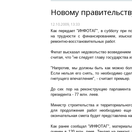
Новому правительств
12.10.2009, 13:33
Как передает "ИНФОТАГ", в субботу при п
на трудности с финансированием, изыска
ремонтно-восстановительных работ.
Филат высказал недовольство возведением в
считая, что "не следует главу государства и
"Напротив, мы должны быть как можно бол
Если нельзя его снять, то необходимо сдел
гнетущего впечатления", - считает премьер.
До сих пор на реконструкцию парламента 
президента - 77 млн. леев.
Министр строительства и территориальног
для продолжения работ необходимо еще
окончательная смета будет представлена на
Как ранее сообщал "ИНФОТАГ", материальн
оценен в 120 млн. леев. Тендер на ремонт 