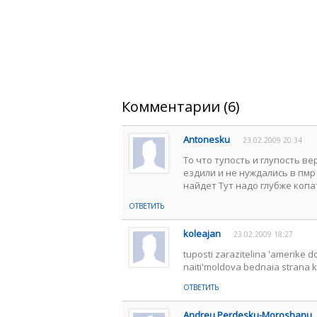
Комментарии (6)
Antonesku
23.02.2009 20:34
То что тупость и глупость ве
ездили и не нуждались в пмр
найдет Тут надо глубже копа
ОТВЕТИТЬ
koleajan
23.02.2009 18:27
tuposti zarazitelina 'amerike do
naiti'moldova bednaia strana 
ОТВЕТИТЬ
Andreu Perdesku-Moroshanu