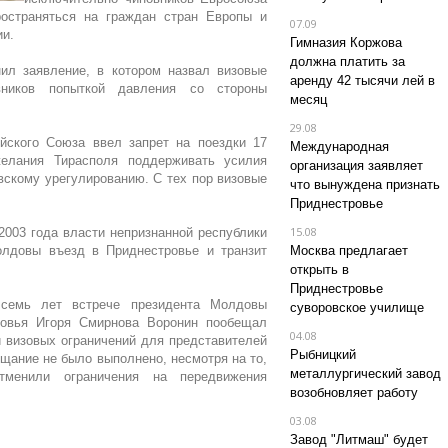
остраняться на граждан стран Европы и
07.09
ии.
Гимназия Коржова
должна платить за
ил заявление, в котором назвал визовые
аренду 42 тысячи лей в
вников попыткой давления со стороны
месяц
29.08
йского Союза ввел запрет на поездки 17
Международная
елания Тирасполя поддерживать усилия
организация заявляет
скому урегулированию. С тех пор визовые
что вынуждена признать
Приднестровье
15.08
2003 года власти непризнанной республики
олдовы въезд в Приднестровье и транзит
Москва предлагает
открыть в
Приднестровье
семь лет встрече президента Молдовы
суворовское училище
овья Игоря Смирнова Воронин пообещал
04.08
и визовых ограничений для представителей
Рыбницкий
щание не было выполнено, несмотря на то,
металлургический завод
тменили ограничения на передвижения
возобновляет работу
03.08
Завод "Литмаш" будет