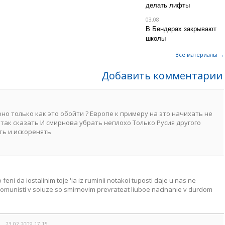
делать лифты
03.08
В Бендерах закрывают
школы
Все материалы →
Добавить комментарии
рно только как это обойти ? Европе к примеру на это начихать не
 так сказать И смирнова убрать неплохо Только Русия другого
ть и искоренять
 feni da iostalinim toje 'ia iz ruminii notakoi tuposti daje u nas ne
komunisti v soiuze so smirnovim prevrateat liuboe nacinanie v durdom
23.02.2009 17:15