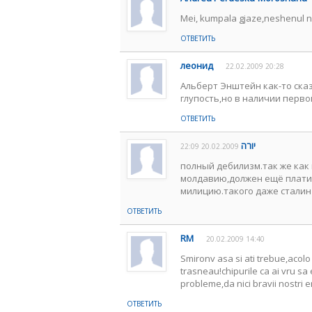
Mei, kumpala gjaze,neshenul nat
ОТВЕТИТЬ
леонид
22.02.2009 20:28
Альберт Энштейн как-то ска
глупость,но в наличии первой
ОТВЕТИТЬ
יורה
20.02.2009 22:09
полный дебилизм.так же как 
молдавию,должен ещё платит
милицию.такого даже сталин
ОТВЕТИТЬ
RM
20.02.2009 14:40
Smironv asa si ati trebue,acolo
trasneau!chipurile ca ai vru s
probleme,da nici bravii nostri 
ОТВЕТИТЬ