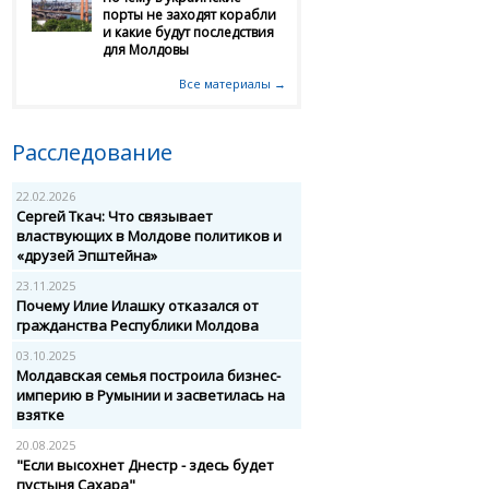
порты не заходят корабли
и какие будут последствия
для Молдовы
Все материалы →
Расследование
22.02.2026
Сергей Ткач: Что связывает
властвующих в Молдове политиков и
«друзей Эпштейна»
23.11.2025
Почему Илие Илашку отказался от
гражданства Республики Молдова
03.10.2025
Молдавская семья построила бизнес-
империю в Румынии и засветилась на
взятке
20.08.2025
"Если высохнет Днестр - здесь будет
пустыня Сахара"