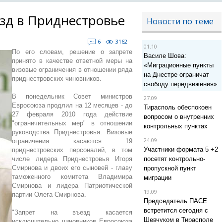
зд в Приднестровье
Новости по теме
6
3162
01.10
По его словам, решение о запрете
Василе Шова:
принято в качестве ответной меры на
«Миграционные пункты
визовые ограничения в отношении ряда
на Днестре ограничат
приднестровских чиновников.
свободу передвижения»
В понедельник Совет министров
27.09
Евросоюза продлил на 12 месяцев - до
Тирасполь обеспокоен
27 февраля 2010 года действие
вопросом о внутренних
"ограничительных мер" в отношении
контрольных пунктах
руководства Приднестровья. Визовые
24.09
ограничения касаются 19
Участники формата 5 +2
приднестровских персоналий, в том
числе лидера Приднестровья Игоря
посетят контрольно-
Смирнова и двоих его сыновей - главу
пропускной пункт
таможенного комитета Владимира
миграции
Смирнова и лидера Патриотической
19.09
партии Олега Смирнова.
Председатель ПАСЕ
встретится сегодня с
"Запрет на въезд касается
Шевчуком в Тирасполе
исключительно чиновников Евросоюза