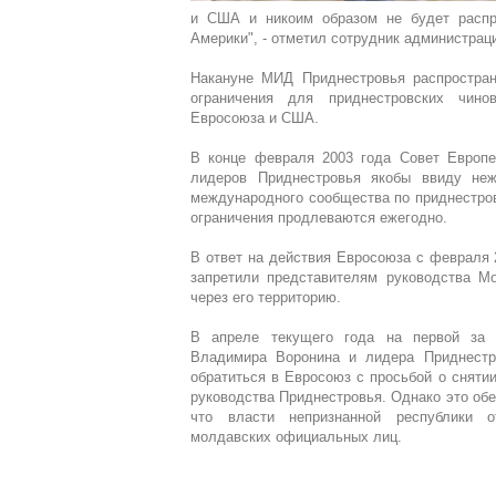
и США и никоим образом не будет распр
Америки", - отметил сотрудник администрац
Накануне МИД Приднестровья распростран
ограничения для приднестровских чино
Евросоюза и США.
В конце февраля 2003 года Совет Европе
лидеров Приднестровья якобы ввиду неж
международного сообщества по приднестров
ограничения продлеваются ежегодно.
В ответ на действия Евросоюза с февраля 
запретили представителям руководства М
через его территорию.
В апреле текущего года на первой за 
Владимира Воронина и лидера Приднестр
обратиться в Евросоюз с просьбой о сняти
руководства Приднестровья. Однако это обе
что власти непризнанной республики о
молдавских официальных лиц.