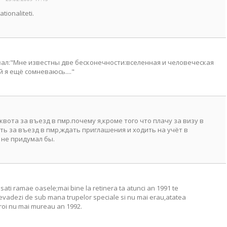
ionaliteti.
зал:"Мне известны две бесконечности:вселенная и человеческая
 я ещё сомневаюсь...."
квота за въезд в пмр.почему я,кроме того что плачу за визу в
ь за въезд в пмр,ждать приглашения и ходить на учёт в
 не придумал бы.
 sati ramae oasele;mai bine la retinera ta atunci an 1991 te
a evadezi de sub mana trupelor speciale si nu mai erau,atatea
eroi nu mai mureau an 1992.