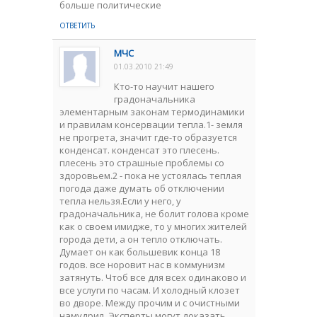
больше политические
ОТВЕТИТЬ
МЧС
01.03.2010 21:49
Кто-то научит нашего
градоначальника
элементарным законам термодинамики
и правилам консервации тепла.1- земля
не прогрета, значит где-то образуется
конденсат. конденсат это плесень.
плесень это страшные проблемы со
здоровьем.2 - пока не устоялась теплая
погода даже думать об отключении
тепла нельзя.Если у него, у
градоначальника, не болит голова кроме
как о своем имидже, то у многих жителей
города дети, а он тепло отключать.
Думает он как большевик конца 18
годов. все норовит нас в коммунизм
затянуть. Чтоб все для всех одинаково и
все услуги по часам. И холодный клозет
во дворе. Между прочим и с очистными
намудрил. Эксперты могут доказать.