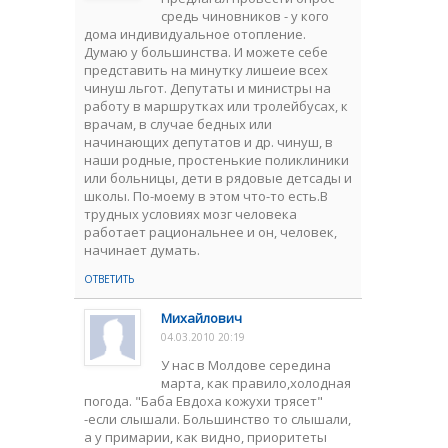
средь чиновников - у кого
дома индивидуальное отопление.
Думаю у большинства. И можете себе
представить на минутку лишеие всех
чинуш льгот. Депутаты и министры на
работу в маршрутках или тролейбусах, к
врачам, в случае бедных или
начинающих депутатов и др. чинуш, в
наши родные, простенькие поликлиники
или больницы, дети в рядовые детсады и
школы. По-моему в этом что-то есть.В
трудных условиях мозг человека
работает рациональнее и он, человек,
начинает думать.
ОТВЕТИТЬ
Михайлович
04.03.2010 20:19
У нас в Молдове середина
марта, как правило,холодная
погода. "Баба Евдоха кожухи трясет"
-если слышали. Большинство то слышали,
а у примарии, как видно, приоритеты