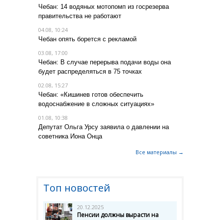
Чебан: 14 водяных мотопомп из госрезерва
правительства не работают
04.08, 10:24
Чебан опять борется с рекламой
03.08, 17:00
Чебан: В случае перерыва подачи воды она
будет распределяться в 75 точках
02.08, 15:27
Чебан: «Кишинев готов обеспечить
водоснабжение в сложных ситуациях»
01.08, 10:38
Депутат Ольга Урсу заявила о давлении на
советника Иона Онца
Все материалы →
Топ новостей
20.12.2025
Пенсии должны вырасти на