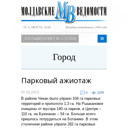
ЧТ, 6 АВГУСТА, 2026
Выходит еженедельно с 2000 года
ТЕКУЩИЙ НОМЕР № 27 (2450)
Город
Парковый ажиотаж
01.03.2010
0
2299
В районе Чекан было убрано 104 га парковых
территорий и прополото 1,3 га. На Рышкановке
очищены от мусора 140 га парков, в Центре –
110 га, на Буюканах – 54 га. Больше всего
пришлось потрудиться на Ботанике. В этом
столичном районе убрали 282 га парковых