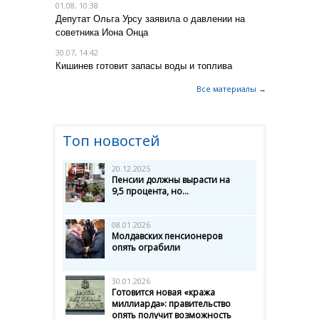
01.08, 10:38
Депутат Ольга Урсу заявила о давлении на
советника Иона Онца
30.07, 14:42
Кишинев готовит запасы воды и топлива
Все материалы →
Топ новостей
20.12.2025
Пенсии должны вырасти на
9,5 процента, но...
08.01.2026
Молдавских пенсионеров
опять ограбили
30.01.2026
Готовится новая «кража
миллиарда»: правительство
опять получит возможность