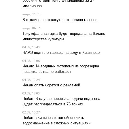
россиян готовят генплан Кишинева за 27
миллионов
, 11:35
вчера
В столице не откажутся от полива газонов
, 06:52
вчера
Триумфальная арка будет передана на баланс
министерства культуры
04.08, 15:40
НАРЭ подняло тарифы на воду в Кишиневе
04.08, 12:06
Чебан: 14 водяных мотопомп из госрезерва
правительства не работают
04.08, 10:24
Чебан опять борется с рекламой
03.08, 17:00
Чебан: В случае перерыва подачи воды она
будет распределяться в 75 точках
02.08, 15:27
Чебан: «Кишинев готов обеспечить
водоснабжение в сложных ситуациях»