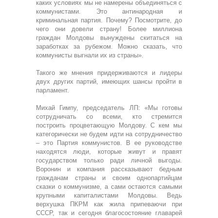
каких условиях мы не намерены объединяться с
коммунистами. Это антинародная и
криминальная партия. Почему? Посмотрите, до
чего они довели страну! Более миллиона
граждан Молдовы вынуждены скитаться на
заработках за рубежом. Можно сказать, что
коммунисты выгнали их из страны».
Такого же мнения придерживаются и лидеры
двух других партий, имеющих шансы пройти в
парламент.
Михай Гимпу, председатель ЛП: «Мы готовы
сотрудничать со всеми, кто стремится
построить процветающую Молдову. С кем мы
категорически не будем идти на сотрудничество
– это Партия коммунистов. В ее руководстве
находятся люди, которые живут и правят
государством только ради личной выгоды.
Воронин и компания рассказывают бедным
гражданам страны и своим однопартийцам
сказки о коммунизме, а сами остаются самыми
крупными капиталистами Молдовы. Ведь
верхушка ПКРМ как жила припеваючи при
СССР, так и сегодня благосостояние главарей