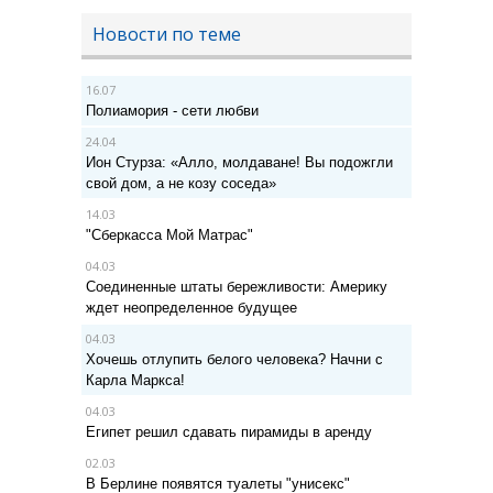
Новости по теме
16.07
Полиамория - сети любви
24.04
Ион Стурза: «Алло, молдаване! Вы подожгли
свой дом, а не козу соседа»
14.03
"Сберкасса Мой Матрас"
04.03
Соединенные штаты бережливости: Америку
ждет неопределенное будущее
04.03
Хочешь отлупить белого человека? Начни с
Карла Маркса!
04.03
Египет решил сдавать пирамиды в аренду
02.03
В Берлине появятся туалеты "унисекс"