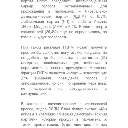
партии могут преодолеть шестипроцентный
барьер голосов, установленный для
прохождения в парламент, – Либерально-
демократическая партия (ЛДПМ) с 8,3%,
Либеральная партия (ЛП) с 8,2% и Альянс
«Наша Молдова» (АМН) с 5,4%. Более четверти
избирателей (26,4%) еще не определились, за
кого они будут голосовать.
При таком раскладе ПКРМ может получить
простое большинство депутатских мандатов, но
не добрать до большинства в три пятых (61)
мандатов, необходимых для избрания в
парламенте и нового президента Молдовы.
Фракции ПКРМ придется «искать» недостающие
для избрания президента голоса у
оппозиционеров, но они, по крайней мере пока,
не настроены на сотрудничество с
коммунистами.
В интервью, опубликованном в кишиневской
прессе, лидер ЛДПМ Влад Филат сказал: «Мы
войдем в коалицию со всеми демократическими
партиями, которые пройдут в парламент. А
таких, кроме нашей, будет еще две. Ни при