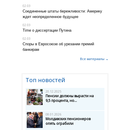
02.03
Соединенные штаты бережливости: Америку
ждет неопределенное будущее
02.03
Time о диссертации Путина
02.03
Споры в Евросоюзе об урезании премий
банкирам
Все материалы →
Топ новостей
20.12.2025
Пенсии должны вырасти на
9,5 процента, но...
08.01.2026
Молдавских пенсионеров
опять ограбили