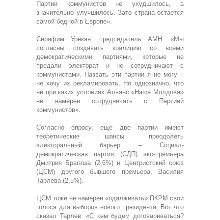
Партии коммунистов не ухудшилось, а
значительно улучшилось. Зато страна остается
самой бедной в Европе».
Серафим Урекян, председатель АМН: «Мы
согласны создавать коалицию со всеми
демократическими партиями, которые не
предали электорат и не сотрудничают с
коммунистами. Назвать эти партии я не могу –
не хочу их рекламировать. Но однозначно, что
ни при каких условиях Альянс «Наша Молдова»
не намерен сотрудничать с Партией
коммунистов».
Согласно опросу, еще две партии имеют
теоретические шансы преодолеть
электоральный барьер – Социал-
демократическая партия (СДП) экс-премьера
Дмитрия Брагиша (2,6%) и Центристский союз
(ЦСМ) другого бывшего премьера, Василия
Тарлева (2,5%).
ЦСМ тоже не намерен «одалживать» ПКРМ свои
голоса для выборов нового президента, Вот что
сказал Тарлев: «С кем будем договариваться?