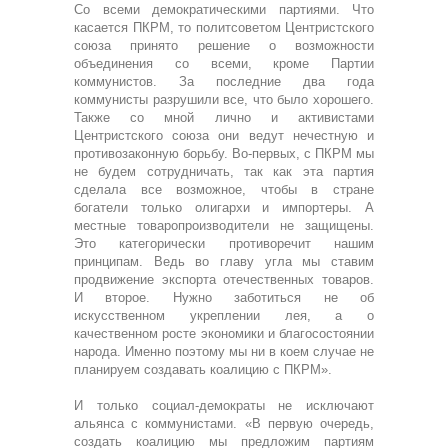
Со всеми демократическими партиями. Что
касается ПКРМ, то политсоветом Центристского
союза принято решение о возможности
объединения со всеми, кроме Партии
коммунистов. За последние два года
коммунисты разрушили все, что было хорошего.
Также со мной лично и активистами
Центристского союза они ведут нечестную и
противозаконную борьбу. Во-первых, с ПКРМ мы
не будем сотрудничать, так как эта партия
сделала все возможное, чтобы в стране
богатели только олигархи и импортеры. А
местные товаропроизводители не защищены.
Это категорически противоречит нашим
принципам. Ведь во главу угла мы ставим
продвижение экспорта отечественных товаров.
И второе. Нужно заботиться не об
искусственном укреплении лея, а о
качественном росте экономики и благосостоянии
народа. Именно поэтому мы ни в коем случае не
планируем создавать коалицию с ПКРМ».
И только социал-демократы не исключают
альянса с коммунистами. «В первую очередь,
создать коалицию мы предложим партиям