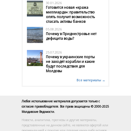
30.01.2026
Готовится новая «кража
миллиарда»: правительство
опять получит возможность
спасать активы банков
05.08.2026
Почему в Приднестровье нет
дефицита воды?
25.07.2026
Почему в украинские порты
не заходят корабли и какие
будут последствия для
Молдовы
Все материалы →
Любое использование материалов допускается только с
согласия правообладателя. Все права защищены © 2000-2025
Молдавские Ведомости.
Новости, аналитика, прогнозы и другие материалы,
представленные на данном сайте, не являются офертой или
рекомендацией к покупке или продаже каких-либо активов.