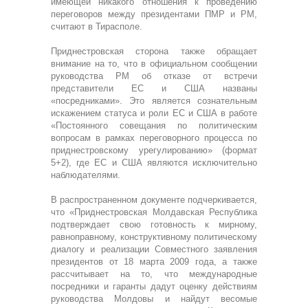
имеющей никакого отношения к проведению
переговоров между президентами ПМР и РМ,
считают в Тирасполе.
Приднестровская сторона также обращает
внимание на то, что в официальном сообщении
руководства РМ об отказе от встречи
представители ЕС и США названы
«посредниками». Это является сознательным
искажением статуса и роли ЕС и США в работе
«Постоянного совещания по политическим
вопросам в рамках переговорного процесса по
приднестровскому урегулированию» (формат
5+2), где ЕС и США являются исключительно
наблюдателями.
В распространенном документе подчеркивается,
что «Приднестровская Молдавская Республика
подтверждает свою готовность к мирному,
равноправному, конструктивному политическому
диалогу и реализации Совместного заявления
президентов от 18 марта 2009 года, а также
рассчитывает на то, что международные
посредники и гаранты дадут оценку действиям
руководства Молдовы и найдут весомые