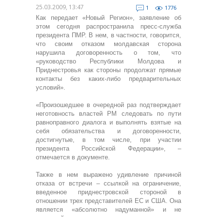
25.03.2009, 13:47
1
1776
Как передает «Новый Регион», заявление об
этом сегодня распространила пресс-служба
президента ПМР. В нем, в частности, говорится,
что своим отказом молдавская сторона
нарушила договоренность о том, что
«руководство Республики Молдова и
Приднестровья как стороны продолжат прямые
контакты без каких-либо предварительных
условий».
«Произошедшее в очередной раз подтверждает
неготовность властей РМ следовать по пути
равноправного диалога и выполнять взятые на
себя обязательства и договоренности,
достигнутые, в том числе, при участии
президента Российской Федерации», –
отмечается в документе.
Также в нем выражено удивление причиной
отказа от встречи – ссылкой на ограничение,
введенное приднестровской стороной в
отношении трех представителей ЕС и США. Она
является «абсолютно надуманной» и не