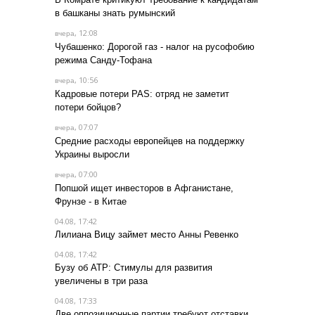
в башканы знать румынский
, 12:08
вчера
Чубашенко: Дорогой газ - налог на русофобию
режима Санду-Тофана
, 10:56
вчера
Кадровые потери PAS: отряд не заметит
потери бойцов?
, 07:07
вчера
Средние расходы европейцев на поддержку
Украины выросли
, 07:00
вчера
Попшой ищет инвесторов в Афганистане,
Фрунзе - в Китае
04.08, 17:42
Лилиана Вицу займет место Анны Ревенко
04.08, 17:42
Бузу об АТР: Стимулы для развития
увеличены в три раза
04.08, 17:33
Две оппозиционные партии требуют отставки