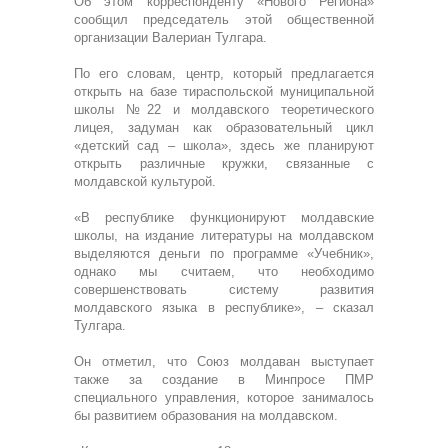
Об этом корреспонденту «Нового Региона»
сообщил председатель этой общественной
организации Валериан Тулгара.
По его словам, центр, который предлагается
открыть на базе тираспольской муниципальной
школы №22 и молдавского теоретического
лицея, задуман как образовательный цикл
«детский сад – школа», здесь же планируют
открыть различные кружки, связанные с
молдавской культурой.
«В республике функционируют молдавские
школы, на издание литературы на молдавском
выделяются деньги по программе «Учебник»,
однако мы считаем, что необходимо
совершенствовать систему развития
молдавского языка в республике», – сказал
Тулгара.
Он отметил, что Союз молдаван выступает
также за создание в Минпросе ПМР
специального управления, которое занималось
бы развитием образования на молдавском.