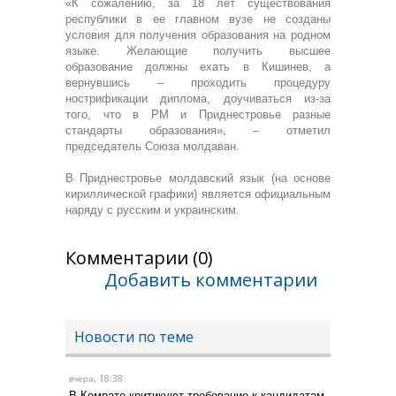
«К сожалению, за 18 лет существования
республики в ее главном вузе не созданы
условия для получения образования на родном
языке. Желающие получить высшее
образование должны ехать в Кишинев, а
вернувшись – проходить процедуру
нострификации диплома, доучиваться из-за
того, что в РМ и Приднестровье разные
стандарты образования», – отметил
председатель Союза молдаван.
В Приднестровье молдавский язык (на основе
кириллической графики) является официальным
наряду с русским и украинским.
Комментарии (0)
Добавить комментарии
Новости по теме
, 18:38
вчера
В Комрате критикуют требование к кандидатам