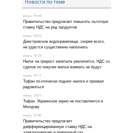
Новости по теме
, 19:44
вчера
Правительство предлагает повысить льготную
ставку НДС на ряд продуктов
, 18:05
вчера
Днестровское водохранилище, скорее всего,
не удастся существенно наполнить
, 16:34
вчера
Налог на прирост капитала увеличится, НДС со
сделок по покупке жилья взимать не будут
, 16:11
вчера
Тофан по-отечески поднял налоги и призвал
радоваться
, 16:01
вчера
Тофан: Украинское зерно не поставляется в
Молдову
, 15:49
вчера
Правительство предлагает
дифференцированную ставку НДС на
электроэнергию и природный газ