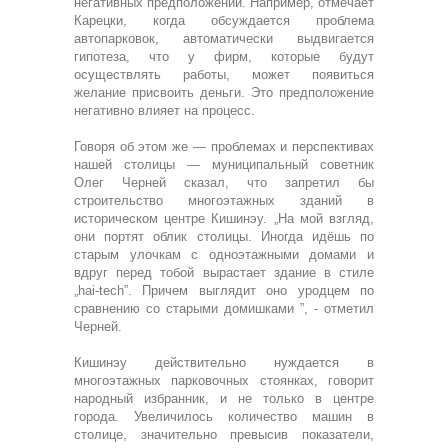
негативных предположений. Например, отмечает
Карецки, когда обсуждается проблема
автопарковок, автоматически выдвигается
гипотеза, что у фирм, которые будут
осуществлять работы, может появиться
желание присвоить деньги. Это предположение
негативно влияет на процесс.
Говоря об этом же — проблемах и перспективах
нашей столицы — муниципальный советник
Олег Черней сказал, что запретил бы
строительство многоэтажных зданий в
историческом центре Кишинэу. „На мой взгляд,
они портят облик столицы. Иногда идёшь по
старым улочкам с одноэтажными домами и
вдруг перед тобой вырастает здание в стиле
„hai-tech”. Причем выглядит оно уродцем по
сравнению со старыми домишками ”, - отметил
Черней.
Кишинэу действительно нуждается в
многоэтажных парковочных стоянках, говорит
народный избранник, и не только в центре
города. Увеличилось количество машин в
столице, значительно превысив показатели,