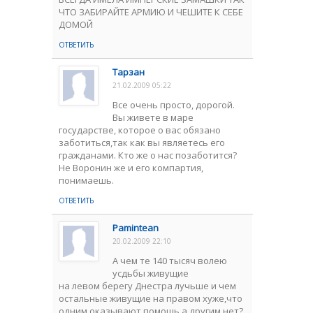
ЧТО ЗАБИРАЙТЕ АРМИЮ И ЧЕШИТЕ К СЕБЕ
ДОМОЙ
ОТВЕТИТЬ
Тарзан
21.02.2009 05:22
Все очень просто, дорогой.
Вы живете в маре
государстве, которое о вас обязано
заботиться,так как вы являетесь его
гражданами. Кто же о нас позаботится?
Не Воронин же и его компартия,
понимаешь.
ОТВЕТИТЬ
Pamintean
20.02.2009 22:10
А чем те 140 тысяч волею
усдьбы живущие
на левом берегу Днестра лучьше и чем
остальные живущие на правом хуже,что
одним оказывают помощь,а другим нет?