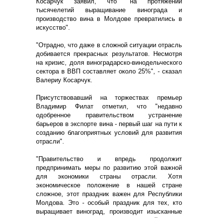
Косарчук заявил, что "на протяжении
тысячелетий выращивание винограда и
производство вина в Молдове превратились в
искусство".
"Отрадно, что даже в сложной ситуации отрасль
добивается прекрасных результатов. Несмотря
на кризис, доля виноградарско-винодельческого
сектора в ВВП составляет около 25%", - сказал
Валериу Косарчук.
Присутствовавший на торжествах премьер
Владимир Филат отметил, что "недавно
одобренное правительством устранение
барьеров в экспорте вина - первый шаг на пути к
созданию благоприятных условий для развития
отрасли".
"Правительство и впредь продолжит
предпринимать меры по развитию этой важной
для экономики страны отрасли. Хотя
экономическое положение в нашей стране
сложное, этот праздник важен для Республики
Молдова. Это - особый праздник для тех, кто
выращивает виноград, производит изысканные