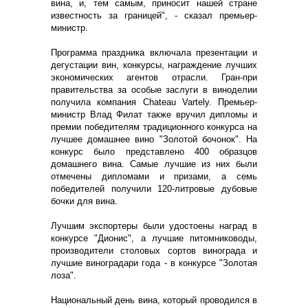
вина, и, тем самым, приносит нашей стране
известность за границей", - сказал премьер-
министр.
Программа праздника включала презентации и
дегустации вин, конкурсы, награждение лучших
экономических агентов отрасли. Гран-при
правительства за особые заслуги в виноделии
получила компания Chateau Vartely. Премьер-
министр Влад Филат также вручил дипломы и
премии победителям традиционного конкурса на
лучшее домашнее вино "Золотой бочонок". На
конкурс было представлено 400 образцов
домашнего вина. Самые лучшие из них были
отмечены дипломами и призами, а семь
победителей получили 120-литровые дубовые
бочки для вина.
Лучшим экспортеры были удостоены наград в
конкурсе "Дионис", а лучшие питомниководы,
производители столовых сортов винограда и
лучшие виноградари года - в конкурсе "Золотая
лоза".
Национальный день вина, который проводился в