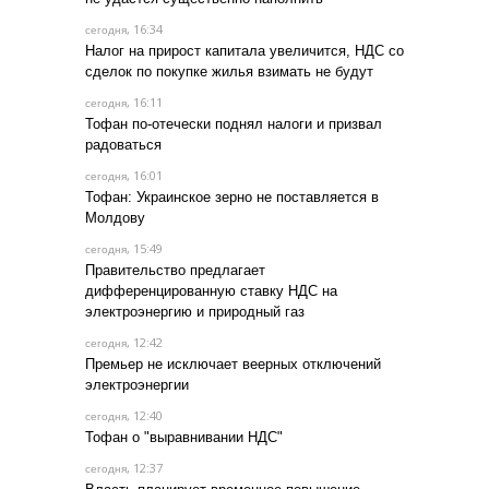
, 16:34
сегодня
Налог на прирост капитала увеличится, НДС со
сделок по покупке жилья взимать не будут
, 16:11
сегодня
Тофан по-отечески поднял налоги и призвал
радоваться
, 16:01
сегодня
Тофан: Украинское зерно не поставляется в
Молдову
, 15:49
сегодня
Правительство предлагает
дифференцированную ставку НДС на
электроэнергию и природный газ
, 12:42
сегодня
Премьер не исключает веерных отключений
электроэнергии
, 12:40
сегодня
Тофан о "выравнивании НДС"
, 12:37
сегодня