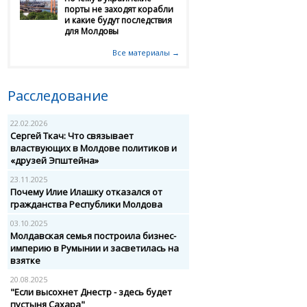
порты не заходят корабли
и какие будут последствия
для Молдовы
Все материалы →
Расследование
22.02.2026
Сергей Ткач: Что связывает
властвующих в Молдове политиков и
«друзей Эпштейна»
23.11.2025
Почему Илие Илашку отказался от
гражданства Республики Молдова
03.10.2025
Молдавская семья построила бизнес-
империю в Румынии и засветилась на
взятке
20.08.2025
"Если высохнет Днестр - здесь будет
пустыня Сахара"