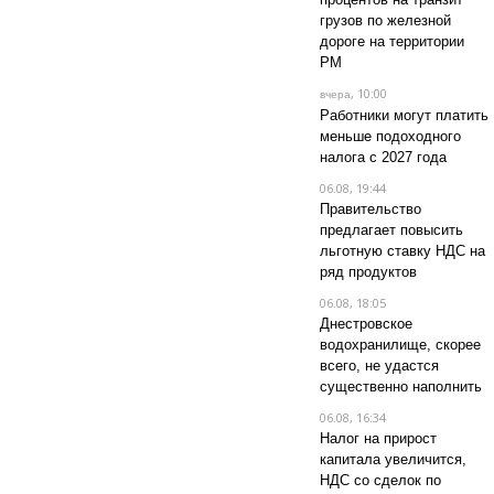
грузов по железной
дороге на территории
РМ
, 10:00
вчера
Работники могут платить
меньше подоходного
налога с 2027 года
06.08, 19:44
Правительство
предлагает повысить
льготную ставку НДС на
ряд продуктов
06.08, 18:05
Днестровское
водохранилище, скорее
всего, не удастся
существенно наполнить
06.08, 16:34
Налог на прирост
капитала увеличится,
НДС со сделок по