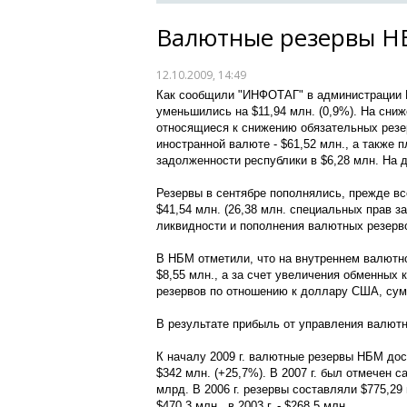
Валютные резервы Н
12.10.2009, 14:49
Как сообщили "ИНФОТАГ" в администрации 
уменьшились на $11,94 млн. (0,9%). На сни
относящиеся к снижению обязательных резе
иностранной валюте - $61,52 млн., а также
задолженности республики в $6,28 млн. На 
Резервы в сентябре пополнялись, прежде в
$41,54 млн. (26,38 млн. специальных прав з
ликвидности и пополнения валютных резерв
В НБМ отметили, что на внутреннем валютн
$8,55 млн., а за счет увеличения обменных
резервов по отношению к доллару США, сум
В результате прибыль от управления валют
К началу 2009 г. валютные резервы НБМ дост
$342 млн. (+25,7%). В 2007 г. был отмечен с
млрд. В 2006 г. резервы составляли $775,29 млн
$470,3 млн., в 2003 г. - $268,5 млн.