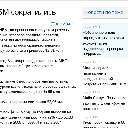
БМ сократились
Новости по теме
0
1405
, 17:31
вчера
НБМ, по сравнению с августом резервы
«Обвинение в наш
жение резервов повлияли платежи,
адрес, что мы не хотим
рвов лицензированных банков в
экономить, не
 платежи по обслуживанию внешней
выдерживает проверки
другие выплаты пришлось $2,31 млн.
цифрами»
сего, благодаря предоставленным МВФ
, 17:00
вчера
аимствования) для обеспечения
Миллиард лей
ов.
перечислен в
государственный
ом рынке было приобретено валюты на
бюджет из прибыли НБМ
 курсов валют, входящих в состав валютных
ма увеличилась еще на $5,68 млн.
, 13:18
вчера
Майя Санду: Повышение
ными резервами составила $2,06 млн.
зарплат с 1 сентября не
состоится
игли $1,67 млрд. за год они выросли на
, 13:04
амый динамичный рост - на 72% - до $1,33
вчера
., в 2005 г. - $597,4 млн., в 2004 г. -
Киев просит скидку в 50
процентов на транзит