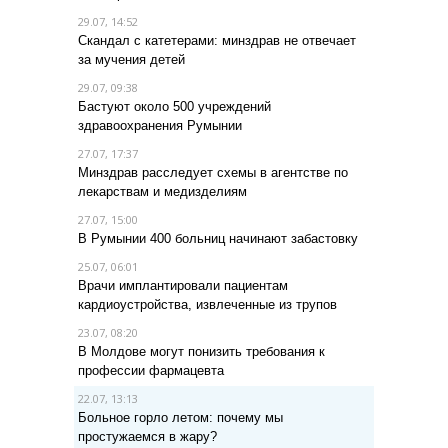
29.07, 14:52
Скандал с катетерами: минздрав не отвечает
за мучения детей
29.07, 09:38
Бастуют около 500 учреждений
здравоохранения Румынии
27.07, 17:37
Минздрав расследует схемы в агентстве по
лекарствам и медизделиям
27.07, 15:00
В Румынии 400 больниц начинают забастовку
25.07, 06:01
Врачи имплантировали пациентам
кардиоустройства, извлеченные из трупов
23.07, 08:20
В Молдове могут понизить требования к
профессии фармацевта
22.07, 13:13
Больное горло летом: почему мы
простужаемся в жару?