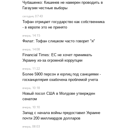
Чубашенко: Кишинев не намерен проводить в
Гагаузии честные выборы
, 07:43
сегодня
Тофан отрицает государство как собственника
- в европе это не принято
, 14:15
вчера
Филат: Тофан слишком часто говорит "я"
, 14:08
вчера
Financial Times: ЕС не хочет принимать
Украину из-за огромной коррупции
, 11:22
вчера
Более 5900 персон и юрлиц под санкциями -
госканцелярия озабочена проблемой учета
, 10:18
вчера
Новый посол США в Молдове утвержден
сенатом
, 10:10
вчера
Запад с начала войны предоставил Украине
почти 200 миллиардов долларов
, 08:03
вчера