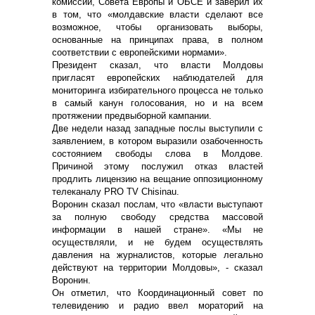
комиссии, Совета Европы и ОБСЕ и заверил их
в том, что «молдавские власти сделают все
возможное, чтобы организовать выборы,
основанные на принципах права, в полном
соответствии с европейскими нормами».
Президент сказал, что власти Молдовы
пригласят европейских наблюдателей для
мониторинга избирательного процесса не только
в самый канун голосования, но и на всем
протяжении предвыборной кампании.
Две недели назад западные послы выступили с
заявлением, в котором выразили озабоченность
состоянием свободы слова в Молдове.
Причиной этому послужил отказ властей
продлить лицензию на вещание оппозиционному
телеканалу PRO TV Chisinau.
Воронин сказал послам, что «власти выступают
за полную свободу средства массовой
информации в нашей стране». «Мы не
осуществляли, и не будем осуществлять
давления на журналистов, которые легально
действуют на территории Молдовы», - сказал
Воронин.
Он отметил, что Координационный совет по
телевидению и радио ввел мораторий на