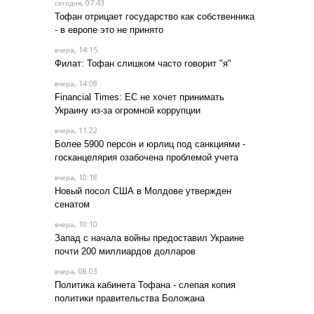
, 07:43
сегодня
Тофан отрицает государство как собственника
- в европе это не принято
, 14:15
вчера
Филат: Тофан слишком часто говорит "я"
, 14:08
вчера
Financial Times: ЕС не хочет принимать
Украину из-за огромной коррупции
, 11:22
вчера
Более 5900 персон и юрлиц под санкциями -
госканцелярия озабочена проблемой учета
, 10:18
вчера
Новый посол США в Молдове утвержден
сенатом
, 10:10
вчера
Запад с начала войны предоставил Украине
почти 200 миллиардов долларов
, 08:03
вчера
Политика кабинета Тофана - слепая копия
политики правительства Боложана