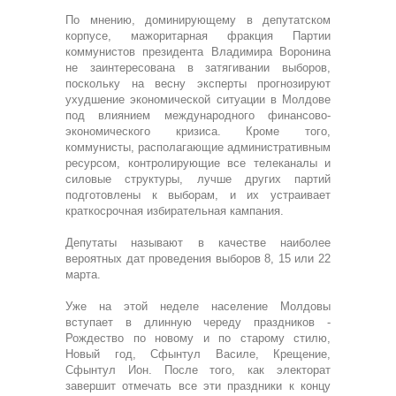
По мнению, доминирующему в депутатском
корпусе, мажоритарная фракция Партии
коммунистов президента Владимира Воронина
не заинтересована в затягивании выборов,
поскольку на весну эксперты прогнозируют
ухудшение экономической ситуации в Молдове
под влиянием международного финансово-
экономического кризиса. Кроме того,
коммунисты, располагающие административным
ресурсом, контролирующие все телеканалы и
силовые структуры, лучше других партий
подготовлены к выборам, и их устраивает
краткосрочная избирательная кампания.
Депутаты называют в качестве наиболее
вероятных дат проведения выборов 8, 15 или 22
марта.
Уже на этой неделе население Молдовы
вступает в длинную череду праздников -
Рождество по новому и по старому стилю,
Новый год, Сфынтул Василе, Крещение,
Сфынтул Ион. После того, как электорат
завершит отмечать все эти праздники к концу