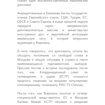
сказал один высокопоставленный европейский
дипломат.
Аккредитованные в Кишиневе послы государств-
членов Европейского союза, США, Турции, ЕС,
ОБСЕ и Совета Европы в конце прошлой недели
передали через американскую
дипломатическую миссию в министерство
иностранных дел и европейской интеграции
вербальную ноту, в которой попросили
аудиенции у Воронина.
В ноте говорилось, что дипломаты хотели бы
обсудить положение со свободой слова в
Молдове и общую ситуацию в стране в свете
приближающихся парламентских выборов.
Просьба послов о встрече последовала после
того, как Координационный совет по
телевидению и радио (КСТР) отказался
продлить лицензию на вещание популярному
оппозиционному телеканалу PRO TV Chisinau.
После того, как Воронина посетил в четверг
специальный представитель ЕС в Молдове
Калман Мижей, КСТР объявил о введении