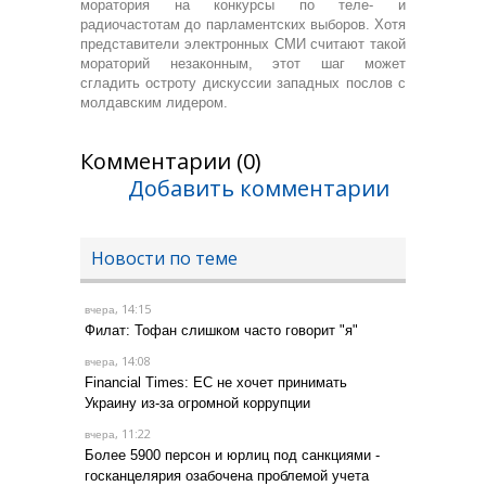
моратория на конкурсы по теле- и
радиочастотам до парламентских выборов. Хотя
представители электронных СМИ считают такой
мораторий незаконным, этот шаг может
сгладить остроту дискуссии западных послов с
молдавским лидером.
Комментарии (0)
Добавить комментарии
Новости по теме
, 14:15
вчера
Филат: Тофан слишком часто говорит "я"
, 14:08
вчера
Financial Times: ЕС не хочет принимать
Украину из-за огромной коррупции
, 11:22
вчера
Более 5900 персон и юрлиц под санкциями -
госканцелярия озабочена проблемой учета