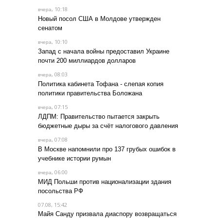
, 10:18
вчера
Новый посол США в Молдове утвержден
сенатом
, 10:10
вчера
Запад с начала войны предоставил Украине
почти 200 миллиардов долларов
, 08:03
вчера
Политика кабинета Тофана - слепая копия
политики правительства Боложана
, 07:15
вчера
ЛДПМ: Правительство пытается закрыть
бюджетные дыры за счёт налогового давления
, 07:08
вчера
В Москве напомнили про 137 грубых ошибок в
учебнике истории румын
, 06:00
вчера
МИД Польши против национализации здания
посольства РФ
07.08, 15:42
Майя Санду призвала диаспору возвращаться