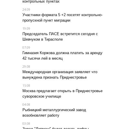
контрольных пунктах
24.09
Участники формата 5 +2 посетят контрольно-
пропускной пункт миграции
19.09
Председатель ПАСЕ встретится сегодня с
Шевчуком в Тирасполе
07.09
Гимназия Коржова должна платить за аренду
42 тысячи лей в месяц
29.08
Международная организация заявляет что
вынуждена признать Приднестровье
15.08
Москва предлагает открыть в Приднестровье
суворовское училище
04.08
Рыбницкий металлургический завод
возобновляет работу
03.08
Завод "Литмаш" будет делать лифты