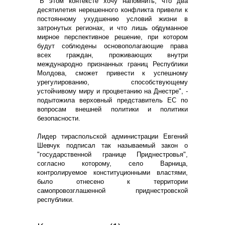
"В этом контексте хочу напомнить, что два
десятилетия нерешенного конфликта привели к
постоянному ухудшению условий жизни в
затронутых регионах, и что лишь обдуманное
мирное перспективное решение, при котором
будут соблюдены основополагающие права
всех граждан, проживающих внутри
международно признанных границ Республики
Молдова, сможет привести к успешному
урегулированию, способствующему
устойчивому миру и процветанию на Днестре", -
подытожила верховный представитель ЕС по
вопросам внешней политики и политики
безопасности.
Лидер тираспольской администрации Евгений
Шевчук подписал так называемый закон о
"государственной границе Приднестровья",
согласно которому, село Варница,
контролируемое конституционными властями,
было отнесено к территории
самопровозглашенной приднестровской
республики.