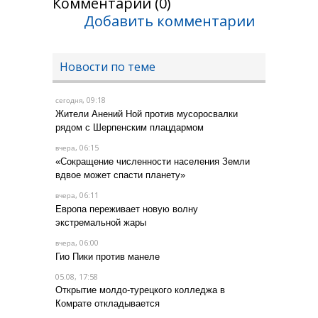
Комментарии (0)
Добавить комментарии
Новости по теме
, 09:18
сегодня
Жители Анений Ной против мусоросвалки
рядом с Шерпенским плацдармом
, 06:15
вчера
«Сокращение численности населения Земли
вдвое может спасти планету»
, 06:11
вчера
Европа переживает новую волну
экстремальной жары
, 06:00
вчера
Гио Пики против манеле
05.08, 17:58
Открытие молдо-турецкого колледжа в
Комрате откладывается