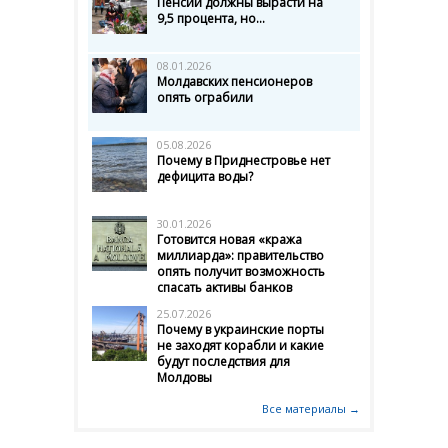
Пенсии должны вырасти на
9,5 процента, но...
08.01.2026
Молдавских пенсионеров
опять ограбили
05.08.2026
Почему в Приднестровье нет
дефицита воды?
30.01.2026
Готовится новая «кража
миллиарда»: правительство
опять получит возможность
спасать активы банков
25.07.2026
Почему в украинские порты
не заходят корабли и какие
будут последствия для
Молдовы
Все материалы →