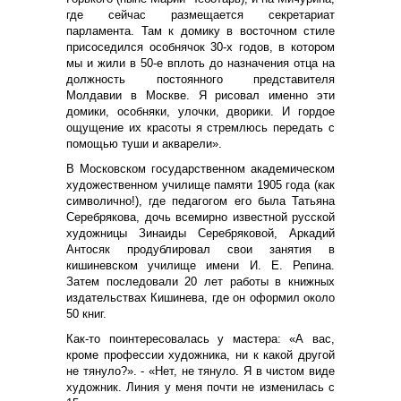
где сейчас размещается секретариат
парламента. Там к домику в восточном стиле
присоседился особнячок 30-х годов, в котором
мы и жили в 50-е вплоть до назначения отца на
должность постоянного представителя
Молдавии в Москве. Я рисовал именно эти
домики, особняки, улочки, дворики. И гордое
ощущение их красоты я стремлюсь передать с
помощью туши и акварели».
В
Московском государственном академическом
художественном училище памяти 1905 года (как
символично!), где педагогом его была Татьяна
Серебрякова, дочь всемирно известной русской
художницы Зинаиды Серебряковой, Аркадий
Антосяк продублировал свои занятия в
кишиневском училище имени И. Е. Репина.
Затем последовали 20 лет работы в книжных
издательствах Кишинева, где он оформил около
50 книг.
Как-то поинтересовалась у мастера: «А вас,
кроме профессии художника, ни к какой другой
не тянуло?». - «Нет, не тянуло. Я в чистом виде
художник. Линия у меня почти не изменилась с