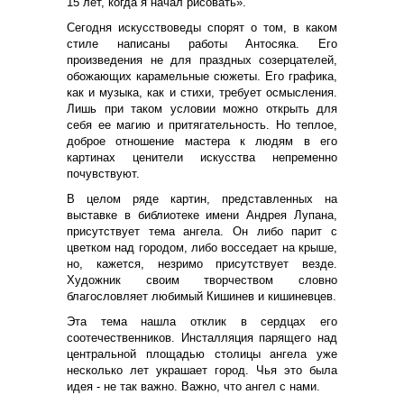
15 лет, когда я начал рисовать».
Сегодня искусствоведы спорят о том, в каком
стиле написаны работы Антосяка. Его
произведения не для праздных созерцателей,
обожающих карамельные сюжеты. Его графика,
как и музыка, как и стихи, требует осмысления.
Лишь при таком условии можно открыть для
себя ее магию и притягательность. Но теплое,
доброе отношение мастера к людям в его
картинах ценители искусства непременно
почувствуют.
В целом ряде картин, представленных на
выставке в библиотеке имени Андрея Лупана,
присутствует тема ангела. Он либо парит с
цветком над городом, либо восседает на крыше,
но, кажется, незримо присутствует везде.
Художник своим творчеством словно
благословляет любимый Кишинев и кишиневцев.
Эта тема нашла отклик в сердцах его
соотечественников. Инсталляция парящего над
центральной площадью столицы ангела уже
несколько лет украшает город. Чья это была
идея - не так важно. Важно, что ангел с нами.