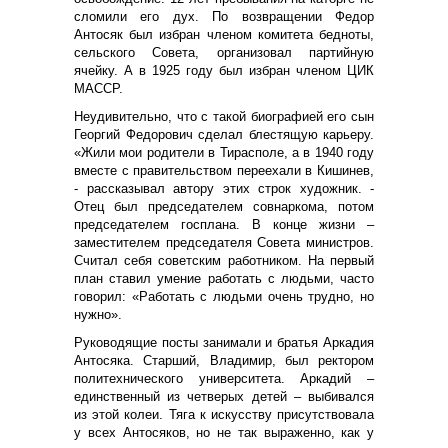
сломили его дух. По возвращении Федор
Антосяк был избран членом комитета бедноты,
сельского Совета, организовал партийную
ячейку. А в 1925 году был избран членом ЦИК
МАССР.
Неудивительно, что с такой биографией его сын
Георгий Федорович сделал блестящую карьеру.
«Жили мои родители в Тирасполе, а в 1940 году
вместе с правительством переехали в Кишинев,
- рассказывал автору этих строк художник. -
Отец был председателем совнаркома, потом
председателем госплана. В конце жизни –
заместителем председателя Совета министров.
Считал себя советским работником. На первый
план ставил умение работать с людьми, часто
говорил: «Работать с людьми очень трудно, но
нужно».
Руководящие посты занимали и братья Аркадия
Антосяка. Старший, Владимир, был ректором
политехнического университета. Аркадий –
единственный из четверых детей – выбивался
из этой колеи. Тяга к искусству присутствовала
у всех Антосяков, но не так выраженно, как у