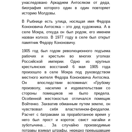
унаследовано Аркадием Антосяком от деда,
биография которого один в один повторяет
историю Молдовы.
В Рыбнице есть улица, носящая имя Федора
Кононовича Антосяка – это дед художника. А в
селе Мокра, откуда он был родом, его именем
назван колхоз. В 1977 году в селе был открыт
памятник Федору Кононовичу.
1905 год был годом революционного подъема
рабочих и крестьян во многих уголках
Российской империи. Одно из крупных
крестьянских восстаний 6 мая 1905 года
произошло в селе Мокра под руководством
местного жителя Федора Кононовича Антосяка.
Он впоследствии вспоминал: «Грубому
произволу, насилию и издевательствам со
стороны помещиков не было предела.
Особенной жестокостью отличался помещик
Войтенко. Захватив обманным путем землю, он
чувствовал себя властелином-феодалом.
Расчет с батраками за проработанное время у
него был прост и короток: свист нагайки и
зуботычина… За случайно производимые
потравы взимал штрафы, нередко превышавшие