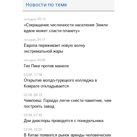
Новости по теме
, 06:15
сегодня
«Сокращение численности населения Земли
вдвое может спасти планету»
, 06:11
сегодня
Европа переживает новую волну
экстремальной жары
, 06:00
сегодня
Гио Пики против манеле
05.08, 17:58
Открытие молдо-турецкого колледжа в
Комрате откладывается
03.08, 08:19
Чимпоеш: Гораздо легче снести памятник, чем
построить завод
03.08, 07:43
Дни диаспоры проводятся с понедельника
03.08, 06:00
В Китае появился рынок аренды человеческих