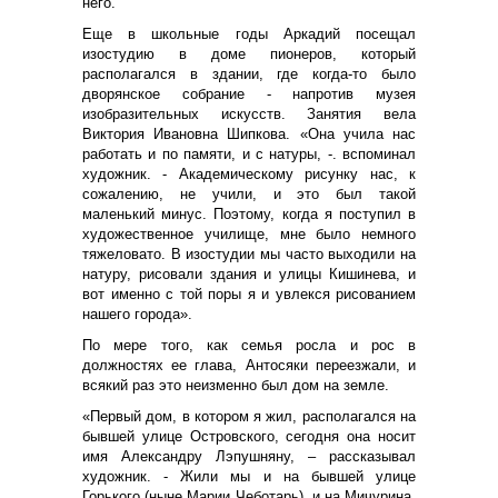
него.
Еще в школьные годы Аркадий посещал
изостудию в доме пионеров, который
располагался в здании, где когда-то было
дворянское собрание - напротив музея
изобразительных искусств. Занятия вела
Виктория Ивановна Шипкова. «Она учила нас
работать и по памяти, и с натуры, -. вспоминал
художник. - Академическому рисунку нас, к
сожалению, не учили, и это был такой
маленький минус. Поэтому, когда я поступил в
художественное училище, мне было немного
тяжеловато. В изостудии мы часто выходили на
натуру, рисовали здания и улицы Кишинева, и
вот именно с той поры я и увлекся рисованием
нашего города».
По мере того, как семья росла и рос в
должностях ее глава, Антосяки переезжали, и
всякий раз это неизменно был дом на земле.
«Первый дом, в котором я жил, располагался на
бывшей улице Островского, сегодня она носит
имя Александру Лэпушняну, – рассказывал
художник. - Жили мы и на бывшей улице
Горького (ныне Марии Чеботарь), и на Мичурина,