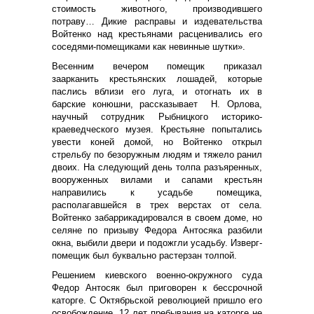
стоимость животного, производившего
потраву… Дикие расправы и издевательства
Войтенко над крестьянами расценивались его
соседями-помещиками как невинные шутки».
Весенним вечером помещик приказал
заарканить крестьянских лошадей, которые
паслись вблизи его луга, и отогнать их в
барские конюшни, рассказывает Н. Орлова,
научный сотрудник Рыбницкого историко-
краеведческого музея. Крестьяне попытались
увести коней домой, но Войтенко открыл
стрельбу по безоружным людям и тяжело ранил
двоих. На следующий день толпа разъяренных,
вооруженных вилами и сапами крестьян
направились к усадьбе помещика,
располагавшейся в трех верстах от села.
Войтенко забаррикадировался в своем доме, но
селяне по призыву Федора Антосяка разбили
окна, выбили двери и подожгли усадьбу. Изверг-
помещик был буквально растерзан толпой.
Решением киевского военно-окружного суда
Федор Антосяк был приговорен к бессрочной
каторге. С Октябрьской революцией пришло его
освобождение. 12 лет пребывания на каторге не