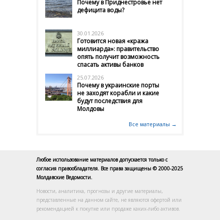
Почему в Приднестровье нет
дефицита воды?
30.01.2026
Готовится новая «кража
миллиарда»: правительство
опять получит возможность
спасать активы банков
25.07.2026
Почему в украинские порты
не заходят корабли и какие
будут последствия для
Молдовы
Все материалы →
Любое использование материалов допускается только с
согласия правообладателя. Все права защищены © 2000-2025
Молдавские Ведомости.
Новости, аналитика, прогнозы и другие материалы,
представленные на данном сайте, не являются офертой или
рекомендацией к покупке или продаже каких-либо активов.