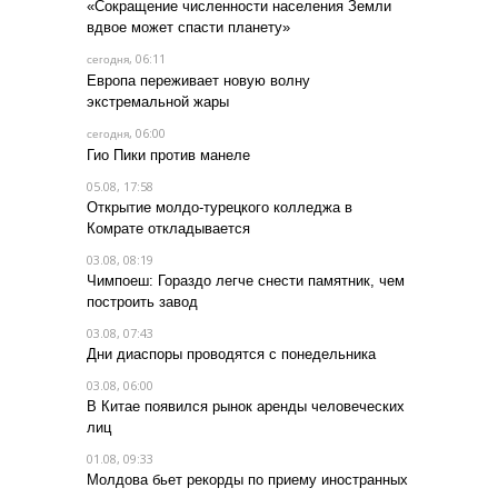
«Сокращение численности населения Земли
вдвое может спасти планету»
, 06:11
сегодня
Европа переживает новую волну
экстремальной жары
, 06:00
сегодня
Гио Пики против манеле
05.08, 17:58
Открытие молдо-турецкого колледжа в
Комрате откладывается
03.08, 08:19
Чимпоеш: Гораздо легче снести памятник, чем
построить завод
03.08, 07:43
Дни диаспоры проводятся с понедельника
03.08, 06:00
В Китае появился рынок аренды человеческих
лиц
01.08, 09:33
Молдова бьет рекорды по приему иностранных