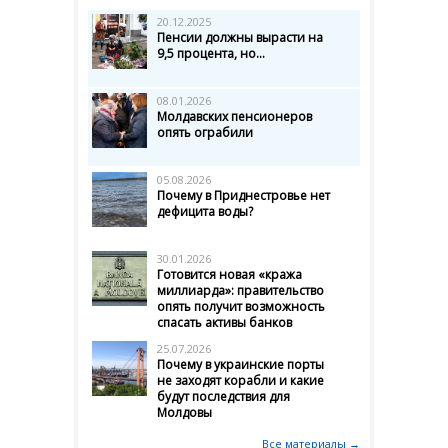
20.12.2025
Пенсии должны вырасти на
9,5 процента, но...
08.01.2026
Молдавских пенсионеров
опять ограбили
05.08.2026
Почему в Приднестровье нет
дефицита воды?
30.01.2026
Готовится новая «кража
миллиарда»: правительство
опять получит возможность
спасать активы банков
25.07.2026
Почему в украинские порты
не заходят корабли и какие
будут последствия для
Молдовы
Все материалы →