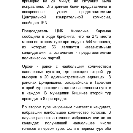
примерно на 20 минут, но ситуация была
исправлена. Эти данные были представлены в
воскресенье утром представителями
Центральной избирательной комиссии,
сообщает IPN.
Председатель ЦИК Анжелика Караман
сообщила в ходе брифинга, что на 273 места
мэров во втором туре претендуют 544 человека,
из которых 56 являются независимыми
кандидатами, а остальные - представителями
политических партий.
Орхей - район с наибольшим количеством
населенных пунктов, где проходит второй тур
выборов в 20 административных единицах. В
районах Дондюшаны, Басарабяска и Тараклия
второй тур проходит в одном населенном пункте
в каждом. В муниципии Кишинев второй тур
проходит в 8 пригородах.
Во втором туре избранным считается кандидат,
набравший наибольшее количество голосов. В
случае равенства голосов избранным считается
кандидат, получивший наибольшее число
голосов в первом туре. Если в первом туре оба