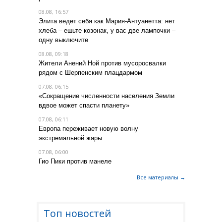
08.08, 16:57
Элита ведет себя как Мария-Антуанетта: нет
хлеба – ешьте козонак, у вас две лампочки –
одну выключите
08.08, 09:18
Жители Анений Ной против мусоросвалки
рядом с Шерпенским плацдармом
07.08, 06:15
«Сокращение численности населения Земли
вдвое может спасти планету»
07.08, 06:11
Европа переживает новую волну
экстремальной жары
07.08, 06:00
Гио Пики против манеле
Все материалы →
Топ новостей