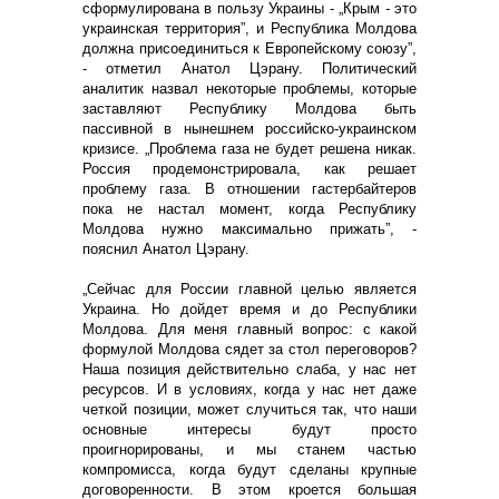
сформулирована в пользу Украины - „Крым - это
украинская территория”, и Республика Молдова
должна присоединиться к Европейскому союзу”,
- отметил Анатол Цэрану. Политический
аналитик назвал некоторые проблемы, которые
заставляют Республику Молдова быть
пассивной в нынешнем российско-украинском
кризисе. „Проблема газа не будет решена никак.
Россия продемонстрировала, как решает
проблему газа. В отношении гастербайтеров
пока не настал момент, когда Республику
Молдова нужно максимально прижать”, -
пояснил Анатол Цэрану.
„Сейчас для России главной целью является
Украина. Но дойдет время и до Республики
Молдова. Для меня главный вопрос: с какой
формулой Молдова сядет за стол переговоров?
Наша позиция действительно слаба, у нас нет
ресурсов. И в условиях, когда у нас нет даже
четкой позиции, может случиться так, что наши
основные интересы будут просто
проигнорированы, и мы станем частью
компромисса, когда будут сделаны крупные
договоренности. В этом кроется большая