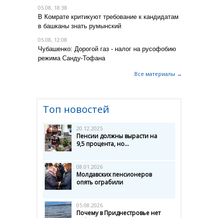
05.08, 18:38
В Комрате критикуют требование к кандидатам
в башканы знать румынский
05.08, 12:08
Чубашенко: Дорогой газ - налог на русофобию
режима Санду-Тофана
Все материалы →
Топ новостей
20.12.2025
Пенсии должны вырасти на
9,5 процента, но...
08.01.2026
Молдавских пенсионеров
опять ограбили
05.08.2026
Почему в Приднестровье нет