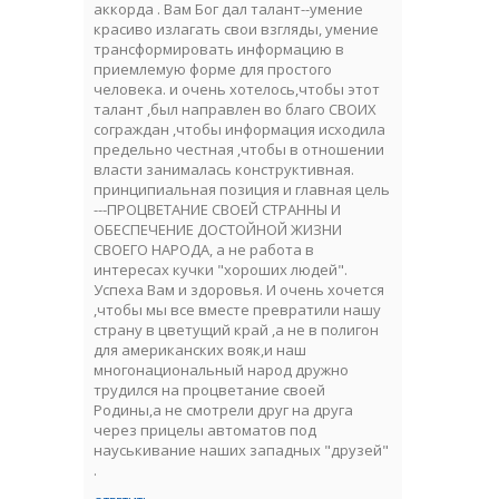
аккорда . Вам Бог дал талант--умение
красиво излагать свои взгляды, умение
трансформировать информацию в
приемлемую форме для простого
человека. и очень хотелось,чтобы этот
талант ,был направлен во благо СВОИХ
сограждан ,чтобы информация исходила
предельно честная ,чтобы в отношении
власти занималась конструктивная.
принципиальная позиция и главная цель
---ПРОЦВЕТАНИЕ СВОЕЙ СТРАННЫ И
ОБЕСПЕЧЕНИЕ ДОСТОЙНОЙ ЖИЗНИ
СВОЕГО НАРОДА, а не работа в
интересах кучки "хороших людей".
Успеха Вам и здоровья. И очень хочется
,чтобы мы все вместе превратили нашу
страну в цветущий край ,а не в полигон
для американских вояк,и наш
многонациональный народ дружно
трудился на процветание своей
Родины,а не смотрели друг на друга
через прицелы автоматов под
науськивание наших западных "друзей"
.