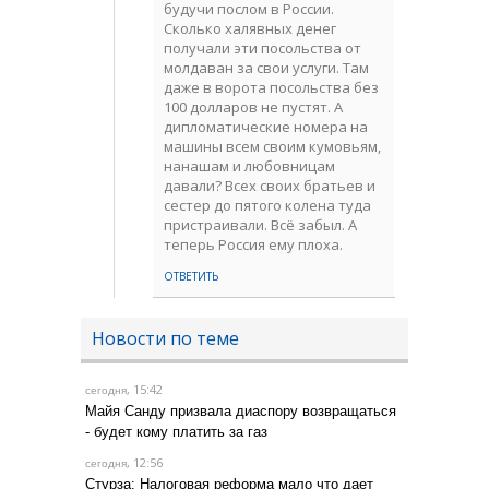
будучи послом в России.
Сколько халявных денег
получали эти посольства от
молдаван за свои услуги. Там
даже в ворота посольства без
100 долларов не пустят. А
дипломатические номера на
машины всем своим кумовьям,
нанашам и любовницам
давали? Всех своих братьев и
сестер до пятого колена туда
пристраивали. Всё забыл. А
теперь Россия ему плоха.
ОТВЕТИТЬ
Новости по теме
, 15:42
сегодня
Майя Санду призвала диаспору возвращаться
- будет кому платить за газ
, 12:56
сегодня
Стурза: Налоговая реформа мало что дает