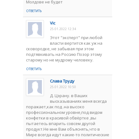
Молдове не будет
ОТВЕТИТЬ
Vic
25.01.2022 12:34
Этот "эксперт" при любой
власти вертится как уж на
сковородке, не забывая при этом
подтявкивать на Россию Позор этому
старому но не мудрому человеку.
ОТВЕТИТЬ
Слава Труду
25.01.2022 10:50
Д. Цэрану. в Ваших
высказываниях меня всегда
поражает,как под .на высоко
профессиональном уровне,под видом
конфетки в красивой обвёртке ,вы
пытаетесь впарить совсем другой
продукт.Не мне Вам объяснять,что в
Мире всегда идут какие-то политические