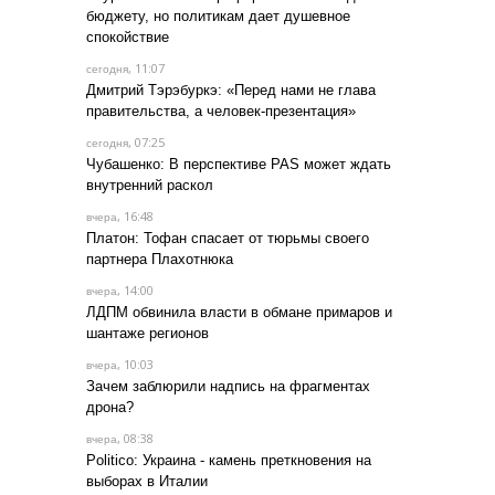
бюджету, но политикам дает душевное
спокойствие
, 11:07
сегодня
Дмитрий Тэрэбуркэ: «Перед нами не глава
правительства, а человек-презентация»
, 07:25
сегодня
Чубашенко: В перспективе PAS может ждать
внутренний раскол
, 16:48
вчера
Платон: Тофан спасает от тюрьмы своего
партнера Плахотнюка
, 14:00
вчера
ЛДПМ обвинила власти в обмане примаров и
шантаже регионов
, 10:03
вчера
Зачем заблюрили надпись на фрагментах
дрона?
, 08:38
вчера
Politico: Украина - камень преткновения на
выборах в Италии