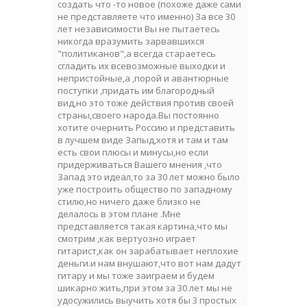
создать что -то новое (похоже даже сами
не представляете что именно) За все 30
лет независимости Вы не пытаетесь
никогда вразумить зарвавшихся
"политиканов",а всегда стараетесь
сгладить их всевозможные выходки и
непристойные,а ,порой и авантюрные
поступки ,придать им благородный
вид,но это тоже действия против своей
страны,своего народа.Вы постоянно
хотите очернить Россию и представить
в лучшем виде Запыд,хотя и там и там
есть свои плюсы и минусы,но если
придерживаться Вашего мнения ,что
Запад это идеал,то за 30 лет можно было
уже построить общество по западному
стилю,но ничего даже близко не
делалось в этом плане .Мне
представляется такая картина,что мы
смотрим ,как вертуозно играет
гитарист,как он зарабатывает неплохие
деньги.и нам внушают,что вот нам дадут
гитару и мы тоже заиграем и будем
шикарно жить,при этом за 30 лет мы не
удосужились выучить хотя бы 3 простых