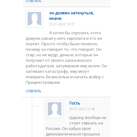
ОТВЕТИТЬ
он должен заткнуться,
иначе
25.01.2022 10:27
Я хотел бы спросить этого
домуля, какая у него зарплата и кто ее
платит. Просто чтобы было понятно,
почему он говорит то, что говорит. Он
стар, но не мудр, деньги, которые он
получает от своего заокеанского
работодателя, затуманили ему мозги. Он
затевает катастрофу, ему могут
поверить безмозглые и начать войну с
Приднестровьем.
ОТВЕТИТЬ
Гость
25.01.2022 12:46
Царану вообще не
стоит тявкать на
Россию. Он забыл своё
дипломатическое прошлое