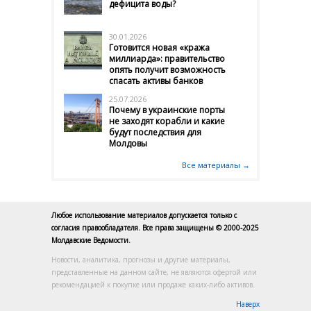
дефицита воды?
30.01.2026
Готовится новая «кража
миллиарда»: правительство
опять получит возможность
спасать активы банков
25.07.2026
Почему в украинские порты
не заходят корабли и какие
будут последствия для
Молдовы
Все материалы →
Любое использование материалов допускается только с
согласия правообладателя. Все права защищены © 2000-2025
Молдавские Ведомости.
Новости, аналитика, прогнозы и другие материалы,
представленные на данном сайте, не являются офертой или
рекомендацией к покупке или продаже каких-либо активов.
Наверх