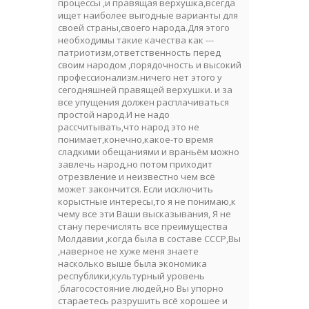
процессы ,и правящая верхушка,всегда
ищет наиболее выгодные варианты для
своей страны,своего народа.Для этого
необходимы такие качества как ---
патриотизм,ответственность перед
своим народом ,порядочность и высокий
профессионализм.ничего нет этого у
сегодняшней правящей верхушки. и за
все упущения должен расплачиваться
простой народ.И не надо
рассчитывать,что народ это не
понимает,конечно,какое-то время
сладкими обещаниями и враньём можно
завлечь народ,но потом приходит
отрезвление и неизвестно чем всё
может закончится. Если исключить
корыстные интересы,то я не понимаю,к
чему все эти Ваши высказывания, Я не
стану перечислять все преимущества
Молдавии ,когда была в составе СССР,Вы
,наверное не хуже меня знаете
насколько выше была экономика
республики,культурный уровень
,благосостояние людей,но Вы упорно
стараетесь разрушить всё хорошее и