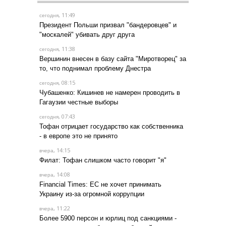
, 11:49
сегодня
Президент Польши призвал "бандеровцев" и
"москалей" убивать друг друга
, 11:38
сегодня
Вершинин внесен в базу сайта "Миротворец" за
то, что поднимал проблему Днестра
, 08:15
сегодня
Чубашенко: Кишинев не намерен проводить в
Гагаузии честные выборы
, 07:43
сегодня
Тофан отрицает государство как собственника
- в европе это не принято
, 14:15
вчера
Филат: Тофан слишком часто говорит "я"
, 14:08
вчера
Financial Times: ЕС не хочет принимать
Украину из-за огромной коррупции
, 11:22
вчера
Более 5900 персон и юрлиц под санкциями -