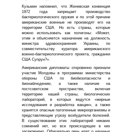
Кузьмин напомнил, что Женевская конвенция
1972 года запрещает производство
бактериологического оружия и по этой причине
американские военные не производят его на
территории США. Но есть страны, которые
можно использовать как полигоны: «Может,
этим и объясняется назначение на должность
министра здравоохранения Украины, по
совместительству куратора американского
военно-бактериологического проекта, гражданки
США Супрун?».
Американские дипломаты откровенно признали
участие Молдовы в программах министерства
обороны США по биобезопасности и
бионаблюдению, а также наличие на
постсоветском пространстве, включая
территорию нашей страны, биологических
лабораторий, в которых ведутся «мирные
исследования и разработка вакцин», а также
хранятся опасные патогенные микроорганизмы и
представляющие угрозу возбудители болезней.
В существовании этих лабораторий никаких
сомнений нет, но все происходящее в них
засекречено. Официально речь идет о научных