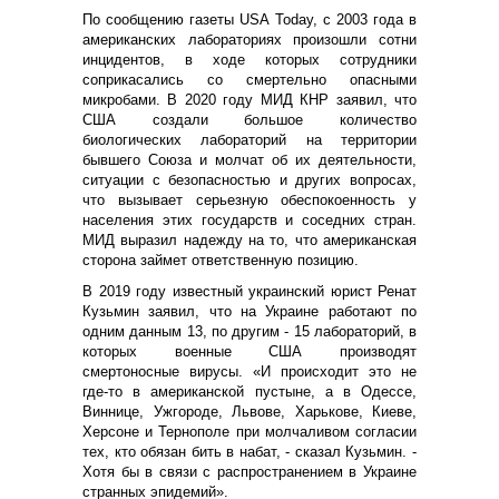
По сообщению газеты USA Today, с 2003 года в
американских лабораториях произошли сотни
инцидентов, в ходе которых сотрудники
соприкасались со смертельно опасными
микробами. В 2020 году МИД КНР заявил, что
США создали большое количество
биологических лабораторий на территории
бывшего Союза и молчат об их деятельности,
ситуации с безопасностью и других вопросах,
что вызывает серьезную обеспокоенность у
населения этих государств и соседних стран.
МИД выразил надежду на то, что американская
сторона займет ответственную позицию.
В 2019 году известный украинский юрист Ренат
Кузьмин заявил, что на Украине работают по
одним данным 13, по другим - 15 лабораторий, в
которых военные США производят
смертоносные вирусы. «И происходит это не
где-то в американской пустыне, а в Одессе,
Виннице, Ужгороде, Львове, Харькове, Киеве,
Херсоне и Тернополе при молчаливом согласии
тех, кто обязан бить в набат, - сказал Кузьмин. -
Хотя бы в связи с распространением в Украине
странных эпидемий».