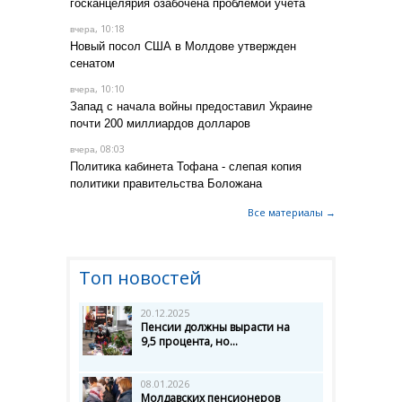
госканцелярия озабочена проблемой учета
, 10:18
вчера
Новый посол США в Молдове утвержден
сенатом
, 10:10
вчера
Запад с начала войны предоставил Украине
почти 200 миллиардов долларов
, 08:03
вчера
Политика кабинета Тофана - слепая копия
политики правительства Боложана
Все материалы →
Топ новостей
20.12.2025
Пенсии должны вырасти на
9,5 процента, но...
08.01.2026
Молдавских пенсионеров