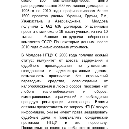
около 180 компаний-партнеров, центр
распределил свыше 300 миллионов долларов, с
1995-го по 2010 годы профинансировал более
1500 проектов ученых Украины, Грузии, РМ,
Узбекистана и Азербайджана. Молдова
получила 1 662 636 долларов. Участниками
проекта стали около 18 тысяч ученых, из них 10
тысяч – бывшие сотрудники оборонного
комплекса СССР. По некоторым данным, после
2010 года финансирование утроилось.
В Молдове НТЦУ С 2006 года получил особый
статус: иммунитет от ареста, задержания и
судебного преследования по уголовным,
гражданским и административным делам,
возможность практически без ограничений
переводить средства, освобождение от
налогообложения и любых сборов, персонал - от
любого налогообложения и сборов,
иммиграционных ограничений и соблюдения
процедур регистрации иностранцев. Власти
обязаны предоставлять по запросу НТЦУ любую
информацию, они не имеют права инициировать
судебные дела и предъявлять юридические
претензии НТЦУ и его персоналу.
Правительство взяло на себя ответственность