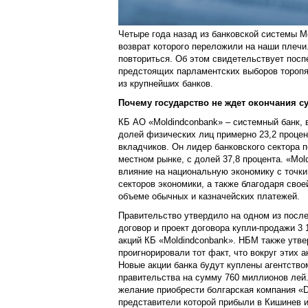
Четыре года назад из банковской системы 
возврат которого переложили на наши плечи
повториться. Об этом свидетельствует поспе
предстоящих парламентских выборов торопя
из крупнейших банков.
Почему государство не ждет окончания с
КБ АО «Moldindconbank» – системный банк, 
долей физических лиц примерно 23,2 процен
вкладчиков. Он лидер банковского сектора 
местном рынке, с долей 37,8 процента. «Mo
влияние на национальную экономику с точк
секторов экономики, а также благодаря свое
объеме обычных и казначейских платежей.
Правительство утвердило на одном из посл
договор и проект договора купли-продажи 3 1
акций КБ «Moldindconbank». НБМ также утве
проигнорировали тот факт, что вокруг этих 
Новые акции банка будут куплены агентство
правительства на сумму 760 миллионов лей.
желание приобрести болгарская компания «D
представители которой прибыли в Кишинев 