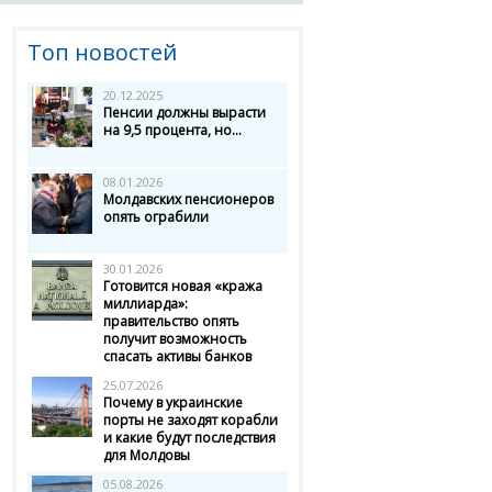
Топ новостей
20.12.2025
Пенсии должны вырасти
на 9,5 процента, но...
08.01.2026
Молдавских пенсионеров
опять ограбили
30.01.2026
Готовится новая «кража
миллиарда»:
правительство опять
получит возможность
спасать активы банков
25.07.2026
Почему в украинские
порты не заходят корабли
и какие будут последствия
для Молдовы
05.08.2026