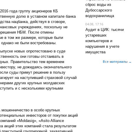
сброс воды из
Дубоссарского
2016 года группу акционеров КБ
водохранилища
ственную долю в уставном капитале банка
дства нацбанка, действуя в сговоре,
04.08, 17:16
нансовых учреждениях, поскольку не
Аудит в ЦИК: тысячи
азрешения НБМ. После отмены
устаревших
е в том же размере, которые были
компьютеров и
 однако не были востребованы.
нарушения в учете
выпуске новых опротестовано в суде
имущества
твенность они готовы отстаивать в
Все материалы →
дных. Правительство тем временем
нвестору, не дожидаясь окончательного
 если суды примут решение в пользу
агирует на наступивший страховой случай
онерами других крупных молдавских
ступить и с несколькими крупными
 мошенничество в особо крупных
отенциальных инвесторов от покупки акций
омпаний «Moldasig», «Asito Alliance
жа акций этих компаний стала результатом
 преступной группировкой, захватившей