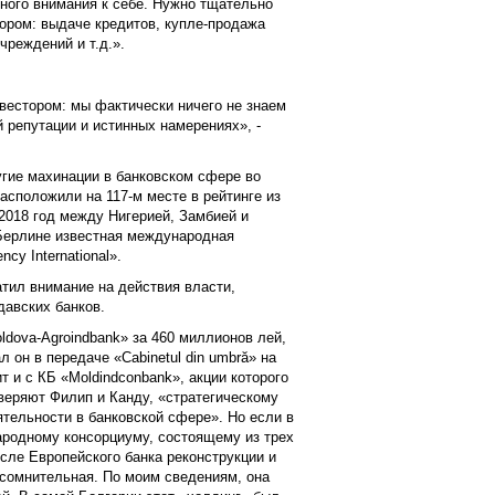
ного внимания к себе. Нужно тщательно
тором: выдаче кредитов, купле-продажа
чреждений и т.д.».
вестором: мы фактически ничего не знаем
й репутации и истинных намерениях», -
угие махинации в банковском сфере во
асположили на 117-м месте в рейтинге из
 2018 год между Нигерией, Замбией и
Берлине известная международная
cy International».
тил внимание на действия власти,
давских банков.
ldova-Agroindbank» за 460 миллионов лей,
л он в передаче «Cabinetul din umbră» на
т и с КБ «Moldindconbank», акции которого
аверяют Филип и Канду, «стратегическому
тельности в банковской сфере». Но если в
родному консорциуму, состоящему из трех
сле Европейского банка реконструкции и
 сомнительная. По моим сведениям, она