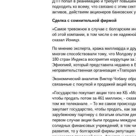
ДТП попал в реанимацию и требует повышен
подходить ко всему, что связано с этим сек
активов, действиям акционеров банковских у
Сделка с сомнительной фирмой
«Самое тревожное в случае с болгарским ин
об этой компании, в том числе о ее надежно
сказал Ионицэ.
По мнению эксперта, кража миллиарда и др
многом способствовали тому, что Молдову р
180 стран Индекса восприятия коррупции за
Эфиопией, который представила недавно в 
неправительственная организация «Transparen
Экономический аналитик Виктор Чобану обра
связанные с покупкой и продажей акций мол
«Государство покупает акции того же КБ «Mo
чтобы продать потом за 461 миллион, - сказа
том же телеканале. – То же самое происходи
закупает государство, чтобы продать, как з
зарубежному партнеру с богатым опытом дея
первом случае акции были проданы междуна
солидных финансовых учреждений, в том чи
развития, то у болгарской фирмы репутация