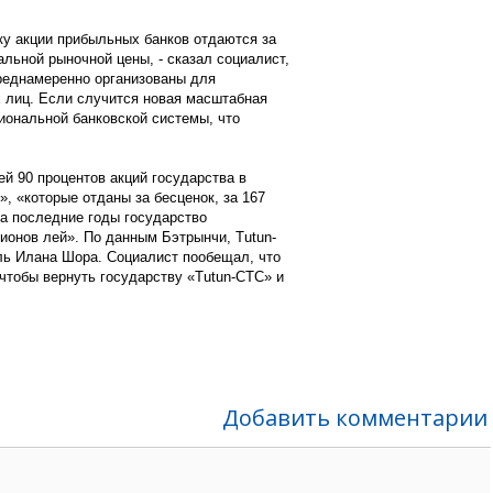
ку акции прибыльных банков отдаются за
альной рыночной цены, - сказал социалист,
преднамеренно организованы для
х лиц. Если случится новая масштабная
иональной банковской системы, что
й 90 процентов акций государства в
, «которые отданы за бесценок, за 167
за последние годы государство
ионов лей». По данным Бэтрынчи, Tutun-
ь Илана Шора. Социалист пообещал, что
чтобы вернуть государству «Tutun-CTC» и
Добавить комментарии