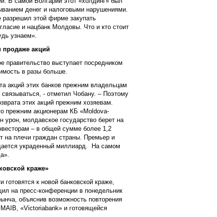
й. В самой Болгарии этот «холдинг» был
мыванием денег и налоговыми нарушениями.
е разрешил этой фирме закупать
огласие и нацбанк Молдовы. Что и кто стоит
удь узнаем».
и продаже акций
ое правительство выступает посредником
оимость в разы больше.
та акций этих банков прежним владельцам
 связываться, - отметил Чобану. – Поэтому
озврата этих акций прежним хозяевам.
то прежним акционерам КБ «Moldova-
н урон, молдавское государство берет на
нвесторам – в общей сумме более 1,2
т на плечи граждан страны. Премьер и
ащается украденный миллиард. На самом
да».
нковской краже»
и готовятся к новой банковской краже,
щил на пресс-конференции в понедельник
ынча, объяснив возможность повторения
MAIB, «Victoriabank» и готовящейся