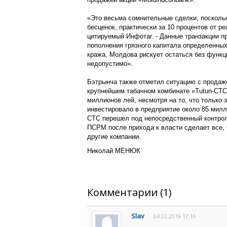
«Это весьма сомнительные сделки, посколь
бесценок, практически за 10 процентов от ре
цитируемый Инфотаг. - Данные транзакции 
пополнения грязного капитала определенны
кража, Молдова рискует остаться без функц
недопустимо».
Бэтрынча также отметил ситуацию с продаже
крупнейшем табачном комбинате «Тutun-CTC»
миллионов лей, несмотря на то, что только 
инвестировало в предприятие около 85 милл
CTC перешел под непосредственный контрол
ПСРМ после прихода к власти сделает все, 
другие компании.
Николай МЕНЮК
Комментарии (1)
Slav
04.02.2019 17:16