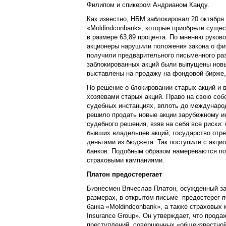
Филипом и спикером Андрианом Канду.
Как известно, НБМ заблокировал 20 октября 
«Moldindconbank», которые приобрели суще
в размере 63,89 процента. По мнению руково
акционеры нарушили положения закона о фи
получили предварительного письменного р
заблокированных акций были выпущены новы
выставлены на продажу на фондовой бирже,
Но решение о блокировании старых акций и 
хозяевами старых акций. Право на свою собс
судебных инстанциях, вплоть до междунаро
решило продать новые акции зарубежному и
судебного решения, взяв на себя все риски:
бывших владельцев акций, государство отре
деньгами из бюджета. Так поступили с акци
банков. Подобным образом намереваются по
страховыми кампаниями.
Платон предостерегает
Бизнесмен Вячеслав Платон, осужденный за
размерах, в открытом письме предостерег п
банка «Moldindconbank», а также страховых к
Insurance Group». Он утверждает, что прода
преступлений, совершенных «общеизвестной