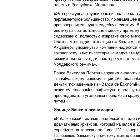
власть в Республике Молдова».
«Эта преступная группировка использовала 
парламентское большинство, принимавшее в 
правоохранительную и судебную систему. В
институты соответствовали своему прямому
содержанию, полностью извратив свою мисс
Платон, утверждая, что акции отобрали у соб
Акционеры упомянутых компаний надеются и
законопослушные инвесторы не дадут втянут
сомнительных выгод и поостерегутся от уч
молдавского режима».
Ранее Вячеслав Платон направил аналогичн
Transilvaniа», купившему акции «Victoriaban
деньги, похищенные из «Banca de Economii»
акции «Victoriabank» конфискуют в пользу г
преследовать в уголовном порядке за кражу
путем».
Ионицэ: Банки в реанимации
«В банковской системе продолжается один 
драматичных кризисов, который начался в 20
expertizei» на телеканале Jurnal TV эксперт 
Нынешнюю банковскую систему можно сравни