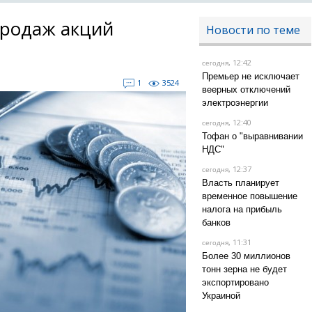
продаж акций
Новости по теме
, 12:42
сегодня
Премьер не исключает
1
3524
веерных отключений
электроэнергии
, 12:40
сегодня
Тофан о "выравнивании
НДС"
, 12:37
сегодня
Власть планирует
временное повышение
налога на прибыль
банков
, 11:31
сегодня
Более 30 миллионов
тонн зерна не будет
экспортировано
Украиной