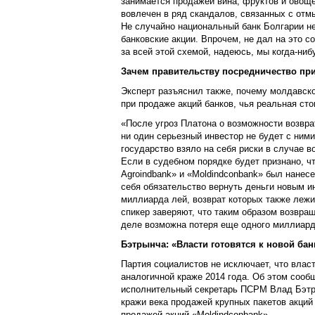
занимается продажей вина, фруктов и овоще
вовлечен в ряд скандалов, связанных с от
Не случайно национальный банк Болгарии н
банковские акции. Впрочем, не дал на это с
за всей этой схемой, надеюсь, мы когда-ниб
Зачем правительству посредничество пр
Эксперт разъяснил также, почему молдавск
при продаже акций банков, чья реальная ст
«После угроз Платона о возможности возвра
ни один серьезный инвестор не будет с ними
государство взяло на себя риски в случае в
Если в судебном порядке будет признано, ч
Agroindbank» и «Moldindconbank» был нанесе
себя обязательство вернуть деньги новым и
миллиарда лей, возврат которых также лежи
спикер заверяют, что таким образом возвр
деле возможна потеря еще одного миллиар
Бэтрынча: «Власти готовятся к новой ба
Партия социалистов не исключает, что власт
аналогичной краже 2014 года. Об этом сооб
исполнительный секретарь ПСРМ Влад Бэтр
кражи века продажей крупных пакетов акций 
продажей акций «Moldindconbank».