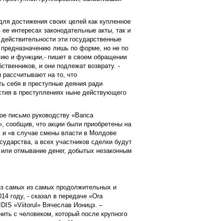
для достижения своих целей как купленное
ее интересах законодательные акты, так и
 действительности эти государственные
 предназначению лишь по форме, но не по
ию и функции,- пишет в своем обращении
ственников, и они подлежат возврату. -
 рассчитывают на то, что
ь себя в преступные деяния ради
астия в преступлениях ныне действующего
ое письмо руководству «Banca
k», сообщив, что акции были приобретены на
, и «в случае смены власти в Молдове
осударства, а всех участников сделки будут
 или отмывание денег, добытых незаконным
из самых из самых продолжительных и
14 году, - сказал в передаче «Ora
IDIS «Viitorul» Вячеслав Ионицэ. –
ть с человеком, который после крупного