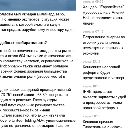
, 09:55
сегодня
Хашдер: "Европейская"
мусоросвалка в Анений
Молдовы был украден миллиард евро,
Ной не повлияет жизнь
. По мнению экспертов, ситуация может
людей
шность, с которой власти в канун
тся продать зарубежному инвестору один
, 07:46
сегодня
Потребление энергии во
вторник увеличилось
удебных разбирательств?
несмотря на призывы к
второй по величине на молдавском рынке с
экономии
та и около 604 тысячами физических лиц-
по количеству карточек, обращающихся на
, 13:43
вчера
ldindconbank» также оказывает большое
Концепция налоговой
и зрения финансирования большинства
реформы будет
й значительной роли (второе место) в
представлена в четверг
, 10:00
вчера
едних своих заседаний предварительный
IPRE предлагает
73 751 новой акции - 63,89 процента от
вывести зарплаты судей
рдил это решение. Госструктуры
и прокуроров из плана
акций идут судебные разбирательства.
налоговой реформы
м госсобственности от имени
 Стало известно, что акции изъявила
, 08:00
вчера
overie United-Holding AD», уполномоченные
Кишинев призвал
и уже встречались с премьером Павлом
Тирасполь не снижать