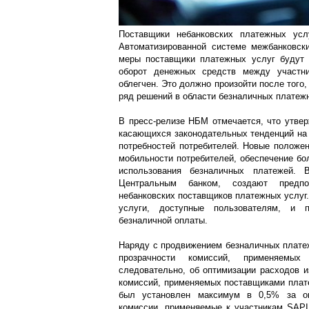
Поставщики небанковских платежных услу
Автоматизированной системе межбанковски
меры поставщики платежных услуг будут р
оборот денежных средств между участн
облегчен. Это должно произойти после того
ряд решений в области безналичных платежн
В пресс-релизе НБМ отмечается, что утве
касающихся законодательных тенденций на 
потребностей потребителей. Новые положе
мобильности потребителей, обеспечение бо
использования безналичных платежей. 
Центральным банком, создают предпо
небанковских поставщиков платежных услуг
услуги, доступные пользователям, и 
безналичной оплаты.
Наряду с продвижением безналичных плате
прозрачности комиссий, применяемых
следовательно, об оптимизации расходов и
комиссий, применяемых поставщиками плат
был установлен максимум в 0,5% за оп
комиссии, применяемые к участникам SAPI