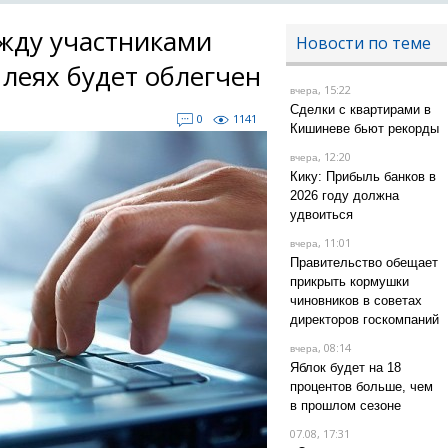
жду участниками
Новости по теме
леях будет облегчен
, 15:22
вчера
Сделки с квартирами в
0
1141
Кишиневе бьют рекорды
, 12:20
вчера
Кику: Прибыль банков в
2026 году должна
удвоиться
, 11:01
вчера
Правительство обещает
прикрыть кормушки
чиновников в советах
директоров госкомпаний
, 08:14
вчера
Яблок будет на 18
процентов больше, чем
в прошлом сезоне
07.08, 17:31