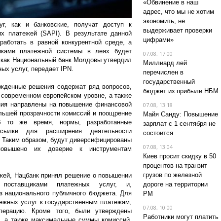
«Обвинение в наш
адрес, что мы не хотим
экономить, не
г, как и банковские, получат доступ к
выдерживает проверки
х платежей (SAPI). В результате данной
цифрами»
аботать в равной конкурентной среде, а
иками платежной системы в леях будет
07.08, 17:00
, как Национальный банк Молдовы утвердил
Миллиард лей
ых услуг, передает IPN.
перечислен в
государственный
ржденные решения содержат ряд вопросов,
бюджет из прибыли НБМ
современном европейском уровне, а также
ния направлены на повышение финансовой
07.08, 13:18
льшей прозрачности комиссий и поощрение
Майя Санду: Повышение
В то же время, нормы, разработанные
зарплат с 1 сентября не
сылки для расширения деятельности
состоится
. Таким образом, будут диверсифицированы
07.08, 13:04
повышено их доверие к инструментам
Киев просит скидку в 50
процентов на транзит
грузов по железной
жей, Нацбанк принял решение о повышении
 поставщиками платежных услуг, и,
дороге на территории
з национального публичного бюджета. Для
РМ
ежных услуг к государственным платежам,
07.08, 10:00
ерацию. Кроме того, были утверждены
Работники могут платить
, а также максимальные суммы комиссий,