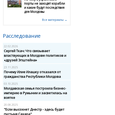
порты не заходят корабли
и какие будут последствия
для Молдовы
Все материалы →
Расследование
22.02.2026
Сергей Ткач: Что связывает
властвующих в Молдове политиков и
«друзей Эпштейна»
23.11.2025
Почему Илие Илашку отказался от
гражданства Республики Молдова
03.10.2025
Молдавская семья построила бизнес-
империю в Румынии и засветилась на
взятке
20.08.2025
"Если высохнет Днестр - здесь будет
пустыня Сахара"