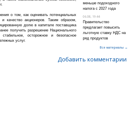
меньше подоходного
г.
налога с 2027 года
ения о том, как оценивать потенциальных
06.08, 19:44
 и качество акционеров. Таким образом,
Правительство
ицированную долю в капитале поставщика
предлагает повысить
ранее получить разрешение Национального
льготную ставку НДС на
 стабильное, осторожное и безопасное
ряд продуктов
атежных услуг.
Все материалы →
Добавить комментарии