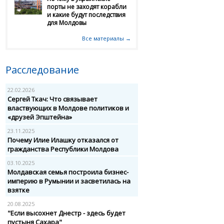
порты не заходят корабли
и какие будут последствия
для Молдовы
Все материалы →
Расследование
22.02.2026
Сергей Ткач: Что связывает
властвующих в Молдове политиков и
«друзей Эпштейна»
23.11.2025
Почему Илие Илашку отказался от
гражданства Республики Молдова
03.10.2025
Молдавская семья построила бизнес-
империю в Румынии и засветилась на
взятке
20.08.2025
"Если высохнет Днестр - здесь будет
пустыня Сахара"