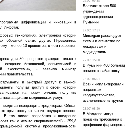
29.07, 09:38
Бастуют около 500
учреждений
здравоохранения
программу цифровизации и инноваций в
Румынии
ил Инфотаг.
27.07, 17:37
фровых технологиях, электронной истории
Минздрав расследует
ах обратной связи, других IT-решениях,
схемы в агентстве по
ому - менее 10 процентов, о чем говорится
лекарствам и
медизделиям
дрена для 80 процентов граждан только к
27.07, 15:00
- создание безопасной, совместимой и
В Румынии 400 больниц
ой экосистемы», - заявила министр
начинают забастовку
нии правительства.
25.07, 06:01
нструменты и быстрый доступ к важной
Врачи имплантировали
циенты получат доступ к своей истории
пациентам
аписаться на прием онлайн, получить
кардиоустройства,
с поставщиками медицинских услуг.
извлеченные из трупов
е придется возвращать кредиторам. Общая
23.07, 08:20
 которые поступят как из государственного
В Молдове могут
. В том числе: разработка и внедрение
понизить требования к
орят как о чем-то свершившемся!) - 259,8
профессии фармацевта
ормационной системы прослеживаемости