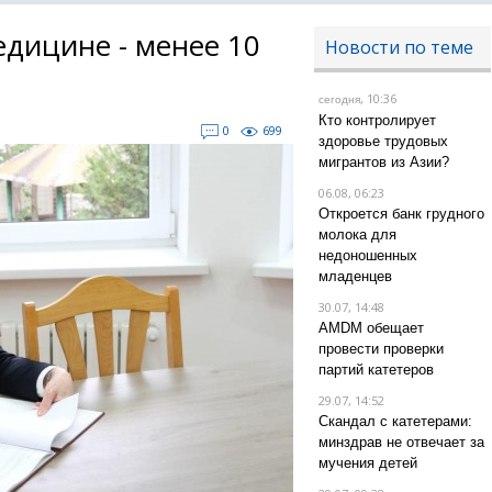
едицине - менее 10
Новости по теме
, 10:36
сегодня
Кто контролирует
0
699
здоровье трудовых
мигрантов из Азии?
06.08, 06:23
Откроется банк грудного
молока для
недоношенных
младенцев
30.07, 14:48
AMDM обещает
провести проверки
партий катетеров
29.07, 14:52
Скандал с катетерами:
минздрав не отвечает за
мучения детей