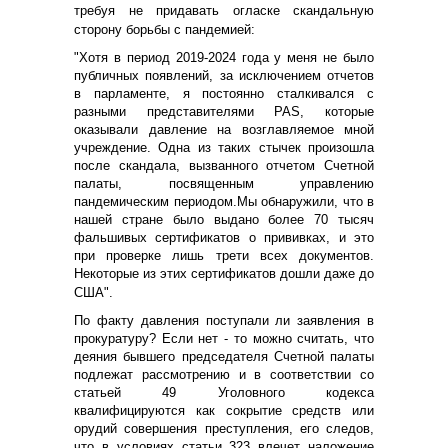
требуя не придавать огласке скандальную
сторону борьбы с пандемией:
"Хотя в период 2019-2024 года у меня не было
публичных появлений, за исключением отчетов
в парламенте, я постоянно сталкивался с
разными представителями PAS, которые
оказывали давление на возглавляемое мной
учреждение. Одна из таких стычек произошла
после скандала, вызванного отчетом Счетной
палаты, посвященным управлению
пандемическим периодом.Мы обнаружили, что в
нашей стране было выдано более 70 тысяч
фальшивых сертификатов о прививках, и это
при проверке лишь трети всех документов.
Некоторые из этих сертификатов дошли даже до
США".
По факту давления поступали ли заявления в
прокуратуру? Если нет - то можно считать, что
деяния б
ывшего председателя Счетной палаты
подлежат рассмотрению и в соответствии со
статьей 49 Уголовного кодекса
квалифицируются как сокрытие средств или
орудий совершения преступления, его следов,
что в условиях статьи 323 влечет наложение