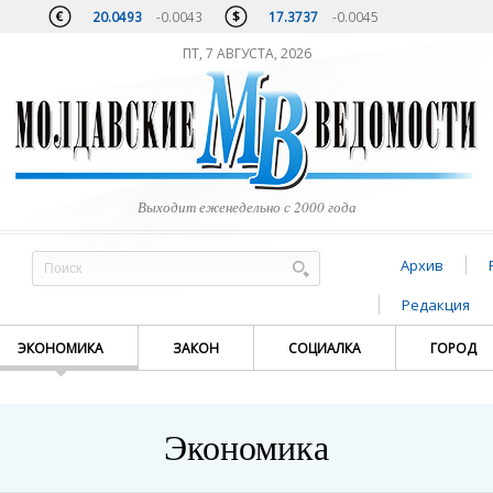
20.0493
-0.0043
17.3737
-0.0045
ПТ, 7 АВГУСТА, 2026
Выходит еженедельно с 2000 года
Архив
Редакция
ЭКОНОМИКА
ЗАКОН
СОЦИАЛКА
ГОРОД
Экономика