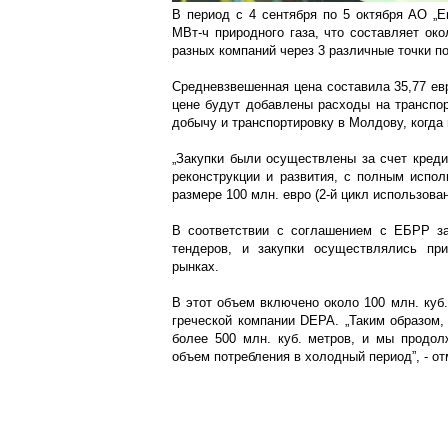
В период с 4 сентября по 5 октября АО „E
МВт-ч природного газа, что составляет око
разных компаний через 3 различные точки по
Средневзвешенная цена составила 35,77 евр
цене будут добавлены расходы на транспор
добычу и транспортировку в Молдову, когда 
„Закупки были осуществлены за счет креди
реконструкции и развития, с полным испо
размере 100 млн. евро (2-й цикл использован
В соответствии с соглашением с ЕБРР за
тендеров, и закупки осуществлялись пр
рынках.
В этот объем включено около 100 млн. куб.
греческой компании DEPA. „Таким образом,
более 500 млн. куб. метров, и мы продол
объем потребления в холодный период”, - от