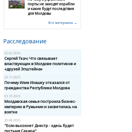
порты не заходят корабли
и какие будут последствия
для Молдовы
Все материалы →
Расследование
22.02.2026
Сергей Ткач: Что связывает
властвующих в Молдове политиков и
«друзей Эпштейна»
23.11.2025
Почему Илие Илашку отказался от
гражданства Республики Молдова
03.10.2025
Молдавская семья построила бизнес-
империю в Румынии и засветилась на
взятке
20.08.2025
"Если высохнет Днестр - здесь будет
пустыня Сахара"