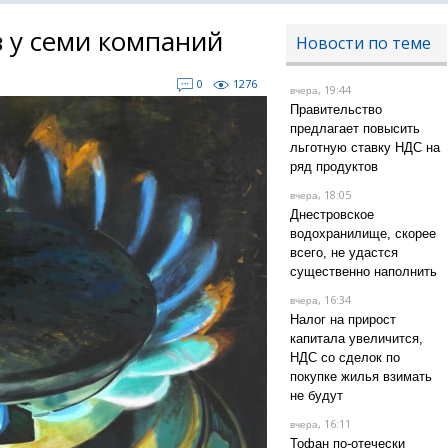
з у семи компаний
Новости по теме
0
1276
, 19:44
вчера
Правительство
предлагает повысить
льготную ставку НДС на
ряд продуктов
, 18:05
вчера
Днестровское
водохранилище, скорее
всего, не удастся
существенно наполнить
, 16:34
вчера
Налог на прирост
капитала увеличится,
НДС со сделок по
покупке жилья взимать
не будут
, 16:11
вчера
Тофан по-отечески