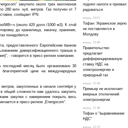
nergocom” закупило около трех миллионов
поднял налоги и призвал
ло 280 млн. куб. метров. Газ получен от 7
радоваться
ставки, сообщает IPN.
, 16:01
вчера
Тофан: Украинское зерно
о/МВт-ч (около 420 долл./1000 м3). К этой
не поставляется в
тировку до хранилища, закачку, хранение,
Молдову
газ понадобится.
, 15:49
вчера
та, предоставленного Европейским банком
Правительство
льзованием диверсификационного транша в
предлагает
ия)”, - говорится в пресс-релизе компании.
дифференцированную
ставку НДС на
 последний месяц было организовано 30
электроэнергию и
и благоприятной цене на международных
природный газ
, 12:42
вчера
 метров, закупленных в начале сентября у
Премьер не исключает
 в общей сложности нам удалось закупить
веерных отключений
жаем закупки с намерением покрыть весь
электроэнергии
мечается в пресс-релизе „Energocom”.
, 12:40
вчера
Тофан о "выравнивании
НДС"
, 12:37
вчера