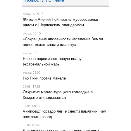
, 09:18
сегодня
Жители Анений Ной против мусоросвалки
рядом с Шерпенским плацдармом
, 06:15
вчера
«Сокращение численности населения Земли
вдвое может спасти планету»
, 06:11
вчера
Европа переживает новую волну
экстремальной жары
, 06:00
вчера
Гио Пики против манеле
05.08, 17:58
Открытие молдо-турецкого колледжа в
Комрате откладывается
03.08, 08:19
Чимпоеш: Гораздо легче снести памятник, чем
построить завод
03.08, 07:43
Дни диаспоры проводятся с понедельника