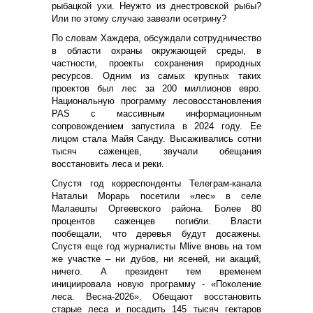
рыбацкой ухи. Неужто из днестровской рыбы?
Или по этому случаю завезли осетрину?
По словам Хаждера, обсуждали сотрудничество
в области охраны окружающей среды, в
частности, проекты сохранения природных
ресурсов. Одним из самых крупных таких
проектов был лес за 200 миллионов евро.
Национальную программу лесовосстановления
PAS с массивным информационным
сопровождением запустила в 2024 году. Ее
лицом стала Майя Санду. Высаживались сотни
тысяч саженцев, звучали обещания
восстановить леса и реки.
Спустя год корреспонденты Teлеграм-канала
Натальи Морарь посетили «лес» в селе
Малаешты Оргеевского района. Более 80
процентов саженцев погибли. Власти
пообещали, что деревья будут досажены.
Спустя еще год журналисты Mlive вновь на том
же участке – ни дубов, ни ясеней, ни акаций,
ничего. А президент тем временем
инициировала новую программу - «Поколение
леса. Весна-2026». Обещают восстановить
старые леса и посадить 145 тысяч гектаров