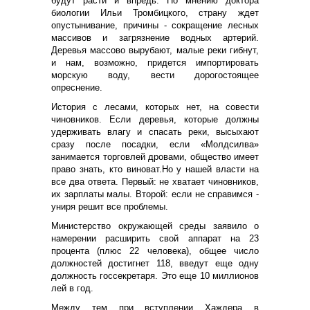
будут расти и впредь. По мнению доктора
биологии Ильи Тромбицкого, страну ждет
опустынивание, причины - сокращение лесных
массивов и загрязнение водных артерий.
Деревья массово вырубают, малые реки гибнут,
и нам, возможно, придется импортировать
морскую воду, вести дорогостоящее
опреснение.
История с лесами, которых нет, на совести
чиновников. Если деревья, которые должны
удерживать влагу и спасать реки, высыхают
сразу после посадки, если «Молдсилва»
занимается торговлей дровами, общество имеет
право знать, кто виноват.Но у нашей власти на
все два ответа. Первый: не хватает чиновников,
их зарплаты малы. Второй: если не справимся -
униря решит все проблемы.
Министерство окружающей среды заявило о
намерении расширить свой аппарат на 23
процента (плюс 22 человека), общее число
должностей достигнет 118, введут еще одну
должность госсекретаря. Это еще 10 миллионов
лей в год.
Между тем при вступлении Хаждера в