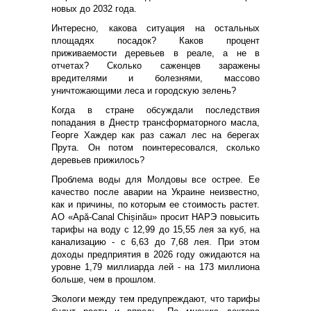
новых до 2032 года.
Интересно, какова ситуация на остальных
площадях посадок? Каков процент
приживаемости деревьев в реале, а не в
отчетах? Сколько саженцев заражены
вредителями и болезнями, массово
уничтожающими леса и городскую зелень?
Когда в стране обсуждали последствия
попадания в Днестр трансформаторного масла,
Георге Хаждер как раз сажал лес на берегах
Прута. Он потом поинтересовался, сколько
деревьев прижилось?
Проблема воды для Молдовы все острее. Ее
качество после аварии на Украине неизвестно,
как и причины, по которым ее стоимость растет.
АО «Apă-Canal Chișinău» просит НАРЭ повысить
тарифы на воду с 12,99 до 15,55 лея за куб, на
канализацию - с 6,63 до 7,68 лея. При этом
доходы предприятия в 2026 году ожидаются на
уровне 1,79 миллиарда лей - на 173 миллиона
больше, чем в прошлом.
Экологи между тем предупреждают, что тарифы