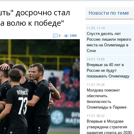
ть" досрочно стал
Новости по теме
а волю к победе"
11.09, 11:14
Спустя десять лет
0
3488
Россию лишили первого
места на Олимпиаде в
Сочи
14.07, 13:09
Впервые за 40 лет в
России не будут
показывать Олимпиаду
11.07, 09:28
Молдова поможет
обеспечить
безопасность
Олимпиады в Париже
11.07, 08:32
Впервые в Молдове
утверждена стратегия
развития спорта до 2030