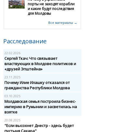
порты не заходят корабли
и какие будут последствия
для Молдовы
Все материалы →
Расследование
22.02.2026
Сергей Ткач: Что связывает
властвующих в Молдове политиков и
«друзей Эпштейна»
23.11.2025
Почему Илие Илашку отказался от
гражданства Республики Молдова
03.10.2025
Молдавская семья построила бизнес-
империю в Румынии и засветилась на
взятке
20.08.2025
"Если высохнет Днестр - здесь будет
пустыня Сахара"