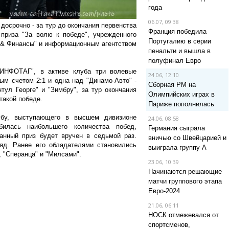
года
06.07, 09:38
досрочно - за тур до окончания первенства
Франция победила
приза "За волю к победе", учрежденного
Португалию в серии
 & Финансы" и информационным агентством
пенальти и вышла в
полуфинал Евро
"ИНФОТАГ", в активе клуба три волевые
24.06, 12:10
м счетом 2:1 и одна над "Динамо-Авто" -
Сборная РМ на
ул Георге" и "Зимбру", за тур окончания
Олимпийских играх в
такой победе.
Париже пополнилась
убу, выступающего в высшем дивизионе
24.06, 08:58
илась наибольшего количества побед,
Германия сыграла
анный приз будет вручен в седьмой раз.
вничью со Швейцарией и
ряд. Ранее его обладателями становились
выиграла группу A
, "Сперанца" и "Милсами".
23.06, 10:39
Начинаются решающие
матчи группового этапа
Евро-2024
21.06, 06:11
НОСК отмежевался от
спортсменов,