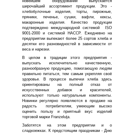
новейшем оборудовании выпускается
широчайший ассортимент продукции. Это -
хлебобулочные изделия, торты, пирожные,
пряники, печенье, сушки, вафли, кексы,
макаронные изделия. Качество продукции
подтверждено международной системой ISO
9001-2000 и системой HACCP. Ежедневно на
предприятии выпекают более 25 сортов хлеба и
десятки его разновидностей в зависимости от
веса и нарезки.
В целом в традиции этого предприятия -
выпускать исключительно качественную,
разнообразную продукцию, помогающую людям
правильно питаться, тем самым укрепляя своё
здоровье. В процессе выпечки хлеба здесь
ориентированы на полный отказ от
искусственных добавок и красителей,
используют только натуральные компоненты.
Новинки регулярно появляются в продаже на
радость потребителям, умеющим высоко
оценить пользу и приятный вкус изделий
торговой марки Franzeluţa.
Заботятся на этом предприятии и о
сладкоежках. К предстоящим праздникам - Дню