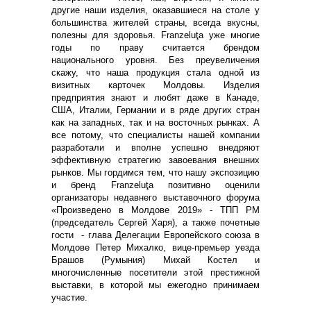
другие наши изделия, оказавшиеся на столе у
большинства жителей страны, всегда вкусны,
полезны для здоровья. Franzeluţa уже многие
годы по праву считается брендом
национального уровня. Без преувеличения
скажу, что наша продукция стала одной из
визитных карточек Молдовы. Изделия
предприятия знают и любят даже в Канаде,
США, Италии, Германии и в ряде других стран
как на западных, так и на восточных рынках. А
все потому, что специалисты нашей компании
разработали и вполне успешно внедряют
эффективную стратегию завоевания внешних
рынков. Мы гордимся тем, что нашу экспозицию
и бренд Franzeluţa позитивно оценили
организаторы недавнего выставочного форума
«Произведено в Молдове 2019» - ТПП РМ
(председатель Сергей Харя), а также почетные
гости - глава Делегации Европейского союза в
Молдове Петер Михалко, вице-премьер уезда
Брашов (Румыния) Михай Костел и
многочисленные посетители этой престижной
выставки, в которой мы ежегодно принимаем
участие.