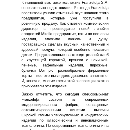
К нынешней выставке коллектив Franzeluţa S.A.
основательно подготовился. У стенда Franzeluţa
посетители узнали отменный вкус новинок этого
предприятия, которые уже поступили в
розничную продажу. Как отметил коммерческий
директор, в производство новой линейки
сладостей Mirella предприятие, как и во все свои
изделия, вложило любовь и душу,
постаравшись сделать вкусный, качественный и
здоровый продукт, который особенно нравится
детям. Представленные на стенде ржаной хлеб
с хрустящей корочкой, пряники с начинкой,
печенье, вафельные изделия, пирожные,
булочки Doi pic, разнообразные фирменные
торты – все это выглядело довольно аппетитно.
И, конечно, многие гости этой экспозиции охотно
приобретали эти изделия.
Важно отметить, что сегодня хлебокомбинат
Franzeluţa состоит из современных
модернизированных фабрик, оснащенных
автоматизированными линиями выпечки
широкой гаммы хлебобулочных и кондитерских
изделий по классическим и инновационным
технологиям. По современным технологиям и на