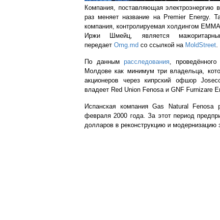
Компания, поставляющая электроэнергию в
раз меняет название на
Premier Energy. 
компания, контролируемая холдингом EMMA 
Иржи Шмейц, является мажоритарны
передает
Оmg.md
со ссылкой на
MoldStreet
.
По данным
расследования
, проведённого
Молдове как минимум три владельца, кото
акционеров через кипрский офшор Josec
владеет Red Union Fenosa и GNF Furnizare En
Испанская компания Gas Natural Fenosa
февраля 2000 года. За этот период предпр
долларов в реконструкцию и модернизацию 