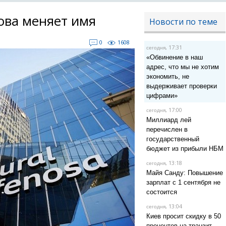
нова меняет имя
Новости по теме
0
1608
, 17:31
сегодня
«Обвинение в наш
адрес, что мы не хотим
экономить, не
выдерживает проверки
цифрами»
, 17:00
сегодня
Миллиард лей
перечислен в
государственный
бюджет из прибыли НБМ
, 13:18
сегодня
Майя Санду: Повышение
зарплат с 1 сентября не
состоится
, 13:04
сегодня
Киев просит скидку в 50
процентов на транзит