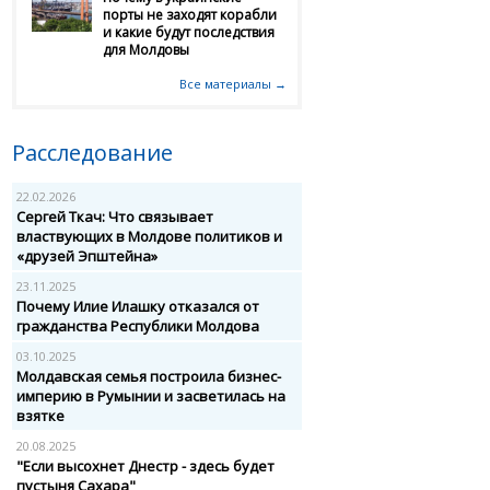
порты не заходят корабли
и какие будут последствия
для Молдовы
Все материалы →
Расследование
22.02.2026
Сергей Ткач: Что связывает
властвующих в Молдове политиков и
«друзей Эпштейна»
23.11.2025
Почему Илие Илашку отказался от
гражданства Республики Молдова
03.10.2025
Молдавская семья построила бизнес-
империю в Румынии и засветилась на
взятке
20.08.2025
"Если высохнет Днестр - здесь будет
пустыня Сахара"