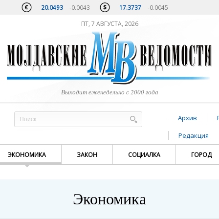
20.0493
-0.0043
17.3737
-0.0045
ПТ, 7 АВГУСТА, 2026
Выходит еженедельно с 2000 года
Архив
Редакция
ЭКОНОМИКА
ЗАКОН
СОЦИАЛКА
ГОРОД
Экономика