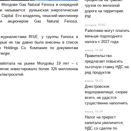
 Молдове Gas Natural Fenosa в очередной
грузов по железной
Так называется румынская энергетическая
дороге на территории
Capital. Его владелец, чешский миллионер
РМ
м акционером Gas Natural Fenosa,
, 10:00
сегодня
Работники могут платить
меньше подоходного
 журналистами RISE, у группы Fenosa в
налога с 2027 года
рые не так давно были внесены в список
o Holdings Co. Компания по документам
, 19:44
вчера
ergie.
Правительство
предлагает повысить
 работала на рынке Молдовы 19 лет – с
льготную ставку НДС на
иятие инвестировало более 326 миллионов
ряд продуктов
электросетей.
, 18:05
вчера
Днестровское
водохранилище, скорее
всего, не удастся
существенно наполнить
, 16:34
вчера
Налог на прирост
капитала увеличится,
НДС со сделок по