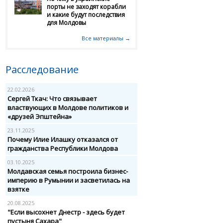
порты не заходят корабли
и какие будут последствия
для Молдовы
Все материалы →
Расследование
22.02.2026
Сергей Ткач: Что связывает
властвующих в Молдове политиков и
«друзей Эпштейна»
23.11.2025
Почему Илие Илашку отказался от
гражданства Республики Молдова
03.10.2025
Молдавская семья построила бизнес-
империю в Румынии и засветилась на
взятке
20.08.2025
"Если высохнет Днестр - здесь будет
пустыня Сахара"