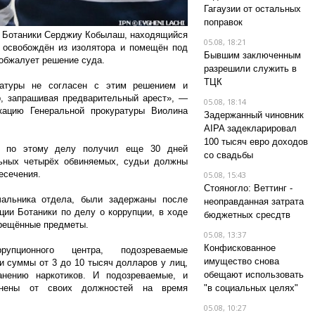
Гагаузии от остальных
поправок
и Ботаники Серджиу Кобылаш, находящийся
05.08, 18:21
 освобождён из изолятора и помещён под
Бывшим заключенным
 обжалует решение суда.
разрешили служить в
ТЦК
ратуры не согласен с этим решением и
, запрашивая предварительный арест», —
05.08, 18:14
кацию Генеральной прокуратуры Виолина
Задержанный чиновник
AIPA задекларировал
100 тысяч евро доходов
й по этому делу получил еще 30 дней
со свадьбы
льных четырёх обвиняемых, судьи должны
есечения.
05.08, 15:43
Стояногло: Веттинг -
чальника отдела, были задержаны после
неоправданная затрата
ции Ботаники по делу о коррупции, в ходе
бюджетных сресдтв
прещённые предметы.
05.08, 13:37
Конфискованное
упционного центра, подозреваемые
имущество снова
 суммы от 3 до 10 тысяч долларов у лиц,
обещают использовать
анению наркотиков. И подозреваемые, и
анены от своих должностей на время
"в социальных целях"
05.08, 10:27