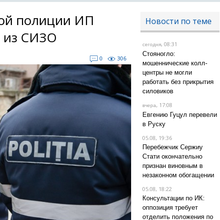
ной полиции ИП
Новости по теме
 из СИЗО
, 08:31
сегодня
Стояногло:
0
306
мошеннические колл-
центры не могли
работать без прикрытия
силовиков
, 17:08
вчера
Евгению Гуцул перевели
в Руску
05.08, 19:36
Перебежчик Сержиу
Стати окончательно
признан виновным в
незаконном обогащении
05.08, 18:22
Консультации по ИК:
оппозиция требует
отделить положения по