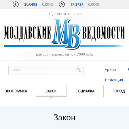
20.0493
-0.0043
17.3737
-0.0045
ПТ, 7 АВГУСТА, 2026
Выходит еженедельно с 2000 года
Архив
Редакция
ЭКОНОМИКА
ЗАКОН
СОЦИАЛКА
ГОРОД
Закон