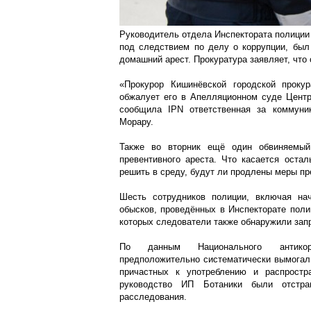
Руководитель отдела Инспектората полици
под следствием по делу о коррупции, был
домашний арест. Прокуратура заявляет, что
«Прокурор Кишинёвской городской проку
обжалует его в Апелляционном суде Центр
сообщила IPN ответственная за коммуни
Морару.
Также во вторник ещё один обвиняемы
превентивного ареста. Что касается оста
решить в среду, будут ли продлены меры пр
Шесть сотрудников полиции, включая на
обысков, проведённых в Инспекторате поли
которых следователи также обнаружили за
По данным Национального антикорр
предположительно систематически вымогали
причастных к употреблению и распростр
руководство ИП Ботаники были отстр
расследования.