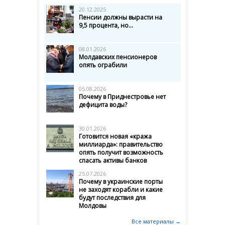
20.12.2025
Пенсии должны вырасти на
9,5 процента, но...
08.01.2026
Молдавских пенсионеров
опять ограбили
05.08.2026
Почему в Приднестровье нет
дефицита воды?
30.01.2026
Готовится новая «кража
миллиарда»: правительство
опять получит возможность
спасать активы банков
25.07.2026
Почему в украинские порты
не заходят корабли и какие
будут последствия для
Молдовы
Все материалы →