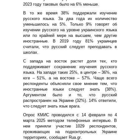
2023 году таковых было на 6% меньше.
В то же время 38% поддержали изучение
русского языка. За два года их количество
уменьшилось на 5%. Только 9% говорят об
изучении русского на уровне украинского языка
или по крайней мере на высшем, чем другие
иностранные. В 2019 году 81% украинцев
считали, что русский следует преподавать в
школах.
С запада на восток растет доля тех, кто
поддерживает сохранение изучения русского
языка. На западе таких 25%, в центре – 36%, на
юге – 51%, а на востоке – 57%. Чаще всего
респонденты объясняли свое мнение тем, что
иностранные языки следует знать (38%).
Аргументом было и то, что русский
распространен на Украине (32%). 14% ответили,
что следует знать язык врага.
Опрос КМИС проводился с 14 февраля по 4
марта 2025 методом телефонных интервью. В
нем приняли участие 1029 респондентов,
проживающих на подконтрольных Украине
территориях, сообщает
Rua
.
gr
.