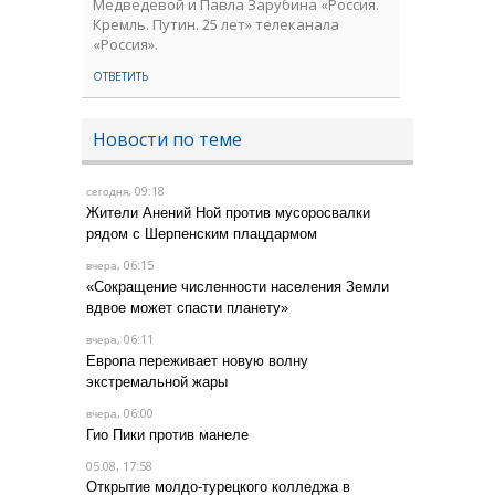
Медведевой и Павла Зарубина «Россия.
Кремль. Путин. 25 лет» телеканала
«Россия».
ОТВЕТИТЬ
Новости по теме
, 09:18
сегодня
Жители Анений Ной против мусоросвалки
рядом с Шерпенским плацдармом
, 06:15
вчера
«Сокращение численности населения Земли
вдвое может спасти планету»
, 06:11
вчера
Европа переживает новую волну
экстремальной жары
, 06:00
вчера
Гио Пики против манеле
05.08, 17:58
Открытие молдо-турецкого колледжа в