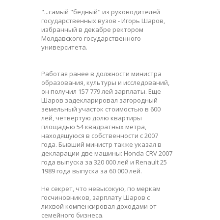
"...cамый "бедный" из руководителей
государственных вузов - Игорь Шаров,
избранный в декабре ректором
Молдавского государственного
университета.
Работая ранее в должности министра
образования, культуры и исследований,
он получил 157 779 лей зарплаты. Еще
Шаров задекларировал загородный
земельный участок стоимостью в 600
лей, четвертую долю квартиры
площадью 54 квадратных метра,
находящуюся в собственности с 2007
года. Бывший министр также указал в
декларации две машины: Honda CRV 2007
года выпуска за 320 000 лей и Renault 25
1989 года выпуска за 60 000 лей.
Не секрет, что невысокую, по меркам
госчиновников, зарплату Шаров с
лихвой компенсировал доходами от
семейного бизнеса.