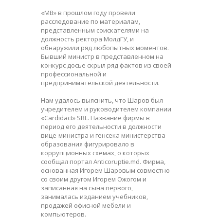
«МВ» в прошлом году провели
расследование по материалам,
представленным соискателями на
должность ректора МолдГУ, и
обнаружили ряд любопытных моментов.
Бывший министр в представленном на
конкурс досье скрыл ряд фактов из своей
профессиональной и
предпринимательской деятельности.
Нам удалось выяснить, что Шаров был
учредителем и руководителем компании
«Cardidact» SRL. Название фирмы в
период его деятельности в должности
вице-министра и генсека министерства
образования фигурировало в
коррупционных схемах, о которых
сообщал портал Аnticoruptie.md. Фирма,
основанная Игорем Шаровым совместно
со своим другом Игорем Ожогом и
записанная на сына первого,
занималась изданием учебников,
продажей офисной мебели и
компьютеров.