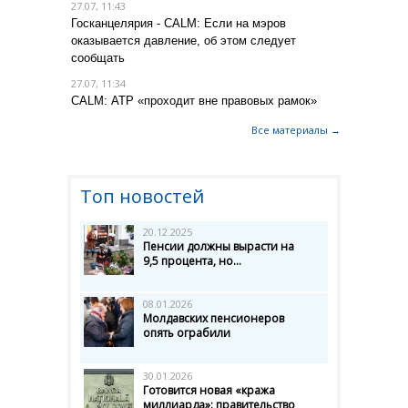
27.07, 11:43
Госканцелярия - CALM: Если на мэров
оказывается давление, об этом следует
сообщать
27.07, 11:34
CALM: АТР «проходит вне правовых рамок»
Все материалы →
Топ новостей
20.12.2025
Пенсии должны вырасти на
9,5 процента, но...
08.01.2026
Молдавских пенсионеров
опять ограбили
30.01.2026
Готовится новая «кража
миллиарда»: правительство