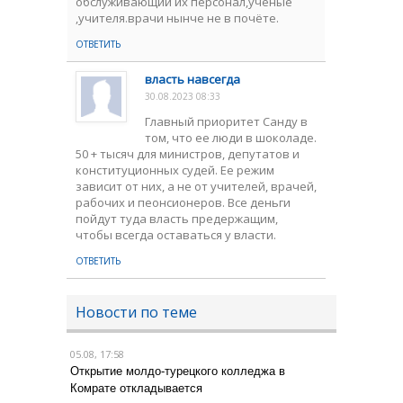
обслуживающий их персонал,учёные
,учителя.врачи нынче не в почёте.
ОТВЕТИТЬ
власть навсегда
30.08.2023 08:33
Главный приоритет Санду в
том, что ее люди в шоколаде.
50 + тысяч для министров, депутатов и
конституционных судей. Ее режим
зависит от них, а не от учителей, врачей,
рабочих и пеонcионеров. Все деньги
пойдут туда власть предержащим,
чтобы всегда оставаться у власти.
ОТВЕТИТЬ
Новости по теме
05.08, 17:58
Открытие молдо-турецкого колледжа в
Комрате откладывается