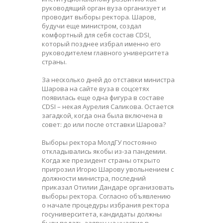
руководящий орган вуза организует и
проводит выборы ректора. Шаров,
будучи еще министром, создал
комфортный для себя состав CDSI,
который позднее избрал именно его
руководителем главного университета
страны.
За несколько дней до отставки министра
Шарова на сайте вуза в соцсетях
появилась еще одна фигура в составе
CDSI – некая Аурелия Саликова. Остается
загадкой, когда она была включена в
совет: до или после отставки Шарова?
Выборы ректора МолдГУ постоянно
откладывались якобы из-за пандемии.
Когда же президент страны открыто
пригрозил Игорю Шарову увольнением с
должности министра, последний
приказал Отилии Дандаре организовать
выборы ректора. Согласно объявлению
о начале процедуры избрания ректора
госуниверситета, кандидаты должны
были подать заявку на участие в