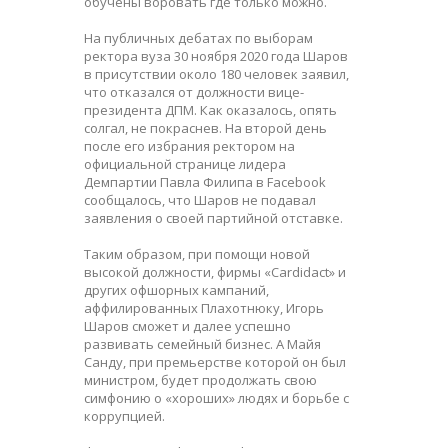
обучены воровать где только можно.
На публичных дебатах по выборам
ректора вуза 30 ноября 2020 года Шаров
в присутствии около 180 человек заявил,
что отказался от должности вице-
президента ДПМ. Как оказалось, опять
солгал, не покраснев. На второй день
после его избрания ректором на
официальной странице лидера
Демпартии Павла Филипа в Facebook
сообщалось, что Шаров не подавал
заявления о своей партийной отставке.
Таким образом, при помощи новой
высокой должности, фирмы «Cardidact» и
других офшорных кампаний,
аффилированных Плахотнюку, Игорь
Шаров сможет и далее успешно
развивать семейный бизнес. А Майя
Санду, при премьерстве которой он был
министром, будет продолжать свою
симфонию о «хороших» людях и борьбе с
коррупцией.