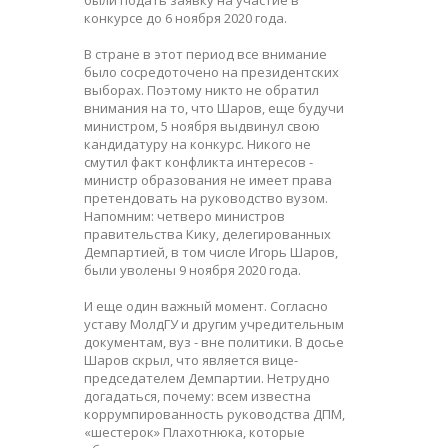
конкурсе до 6 ноября 2020 года.
В стране в этот период все внимание
было сосредоточено на президентских
выборах. Поэтому никто не обратил
внимания на то, что Шаров, еще будучи
министром, 5 ноября выдвинул свою
кандидатуру на конкурс. Никого не
смутил факт конфликта интересов -
министр образования не имеет права
претендовать на руководство вузом.
Напомним: четверо министров
правительства Кику, делегированных
Демпартией, в том числе Игорь Шаров,
были уволены 9 ноября 2020 года.
И еще один важный момент. Согласно
уставу МолдГУ и другим учредительным
документам, вуз - вне политики. В досье
Шаров скрыл, что является вице-
председателем Демпартии. Нетрудно
догадаться, почему: всем известна
коррумпированность руководства ДПМ,
«шестерок» Плахотнюка, которые