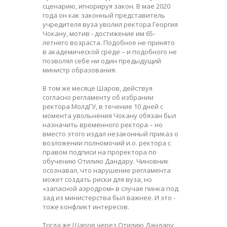
сценарию, игнорируя закон. В мае 2020
года он как законный представитель
учредителя вуза уволил ректора Георгия
Чокану, мотив - достижение им 65-
летнего возраста. Подобное не принято
в академической среде – и подобного не
позволял себе ни один предыдущий
министр образования.
В том же месяце Шаров, действуя
согласно регламенту об избрании
ректора МолдГУ, в течение 10 дней с
момента увольнения Чокану обязан был
назначить временного ректора – но
вместо этого издал незаконный приказ о
возложении полномочий и.о. ректора с
правом подписи на проректора по
обучению Отилию Дандару. Чиновник
осознавал, что нарушение регламента
может создать риски для вуза, но
«запасной аэродром» в случае пинка под
зад из министерства был важнее. И это -
тоже конфликт интересов.
Тогда же Шаров через Отилию Дандару