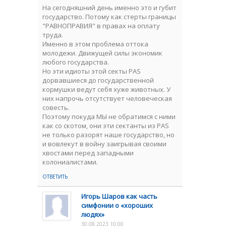
На сегодняшний день именно это и губит
государство. Потому как стерты границы
"РАВНОПРАВИЯ" в правах на оплату
труда.
Именно в этом проблема оттока
молодежи. Движущей силы экономик
любого государства.
Но эти идиоты этой секты PAS
дорвавшиеся до государственной
кормушки ведут себя хуже животных. У
них напрочь отсутствует человеческая
совесть.
Поэтому покуда МЫ не обратимся с ними
как со скотом, они эти сектанты из PAS
не только разорят наше государство, но
и вовлекут в войну заигрывая своими
хвостами перед западными
колониалистами.
ОТВЕТИТЬ
Игорь Шаров как часть
симфонии о «хороших
людях»
30.08.2023 10:00