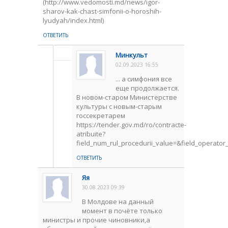
(http://www.vedomosti.md/news/igor-
sharov-kak-chast-simfonii-o-horoshih-
lyudyah/index.html)
ОТВЕТИТЬ
Минкульт
02.09.2023 16:55
... а симфония все
еще продолжается.
В новом-старом Министерстве
культуры с новым-старым
госсекретарем
https://tender.gov.md/ro/contracte-
atribuite?
field_num_rul_procedurii_value=&field_operato
ОТВЕТИТЬ
Яя
30.08.2023 09:39
В Молдове на данный
момент в почёте только
министры и прочие чиновники,а