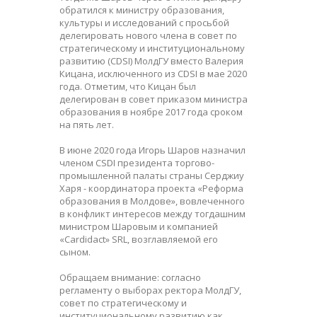
обратился к министру образования,
культуры и исследований с просьбой
делегировать нового члена в совет по
стратегическому и институциональному
развитию (CDSI) МолдГУ вместо Валерия
Кицана, исключенного из CDSI в мае 2020
года. Отметим, что Кицан был
делегирован в совет приказом министра
образования в ноябре 2017 года сроком
на пять лет.
В июне 2020 года Игорь Шаров назначил
членом CSDI президента торгово-
промышленной палаты страны Серджиу
Харя - координатора проекта «Реформа
образования в Молдове», вовлеченного
в конфликт интересов между тогдашним
министром Шаровым и компанией
«Cardidact» SRL, возглавляемой его
сыном.
Обращаем внимание: согласно
регламенту о выборах ректора МолдГУ,
совет по стратегическому и
институциональному развитию как