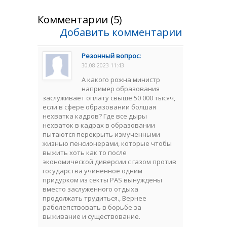
Комментарии (5)
Добавить комментарии
Резонный вопрос:
30.08.2023 11:43
А какого рожна министр
например образования
заслуживает оплату свыше 50 000 тысяч,
если в сфере образовании болшая
нехватка кадров? Где все дыры
нехваток в кадрах в образовании
пытаются перекрыть измученными
жизнью пенсионерами, которые чтобы
выжить хоть как то после
экономической диверсии с газом против
государства учиненное одним
придурком из секты PAS вынуждены
вместо заслуженного отдыха
продолжать трудиться., Вернее
раболепствовать в борьбе за
выживание и существование.