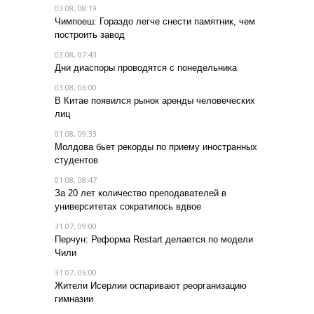
03.08, 08:19
Чимпоеш: Гораздо легче снести памятник, чем
построить завод
03.08, 07:43
Дни диаспоры проводятся с понедельника
03.08, 06:00
В Китае появился рынок аренды человеческих
лиц
01.08, 09:33
Молдова бьет рекорды по приему иностранных
студентов
01.08, 08:47
За 20 лет количество преподавателей в
университетах сократилось вдвое
31.07, 09:00
Перчун: Реформа Restart делается по модели
Чили
31.07, 06:00
Жители Исерлии оспаривают реорганизацию
гимназии