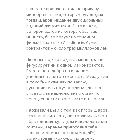
В августе прошлого года по приказу
минобразования, которым руководил
тогда Шаров, издание двух школьных
изданий для учеников 11-го класса,
автором одной из которых был сам
министр, было поручено семейной
фирме Шаровых «Cartdidact». Сумма
контрактов – около трех миллионов лей.
Любопытно, что подпись министра не
фигурирует ни в одном из контрактов.
Вместо него добро на издание
учебников дал госсекретарь. Между тем,
в подобных случаях по закону
руководитель госучреждения должен
оповестить национальный орган по
неподкупности о конфликте интересов.
Рассказали мы и о том, как Игорь Шаров,
осознавая, что его дни в роли министра
образования, культуры и исследований
сочтены, заранее приготовил себе
теплое местечко ректора МолдГУ,
организовав «конкурс» по своему