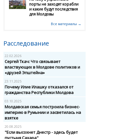
порты не заходят корабли
и какие будут последствия
для Молдовы
Все материалы →
Расследование
22.02.2026
Сергей Ткач: Что связывает
властвующих в Молдове политиков и
«друзей Эпштейна»
23.11.2025
Почему Илие Илашку отказался от
гражданства Республики Молдова
03.10.2025
Молдавская семья построила бизнес-
империю в Румынии и засветилась на
взятке
20.08.2025
"Если высохнет Днестр - здесь будет
пустыня Сахара"