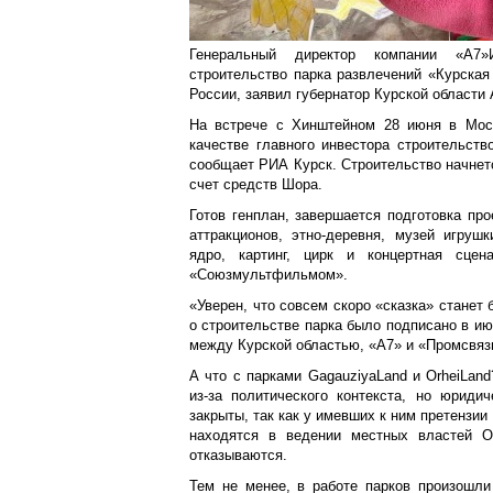
Генеральный директор компании «А7
строительство парка развлечений «Курская
России, заявил губернатор Курской области
На встрече с Хинштейном 28 июня в Мос
качестве главного инвестора строительств
сообщает РИА Курск. Строительство начнетс
счет средств Шора.
Готов генплан, завершается подготовка про
аттракционов, этно-деревня, музей игрушк
ядро, картинг, цирк и концертная сцен
«Союзмультфильмом».
«Уверен, что совсем скоро «сказка» станет
о строительстве парка было подписано в и
между Курской областью, «А7» и «Промсвя
А что с парками GagauziyaLand и OrheiLan
из-за политического контекста, но юриди
закрыты, так как у имевших к ним претензи
находятся в ведении местных властей Ор
отказываются.
Тем не менее, в работе парков произошли 