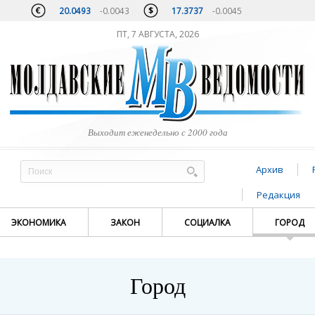
20.0493
-0.0043
17.3737
-0.0045
ПТ, 7 АВГУСТА, 2026
Выходит еженедельно с 2000 года
Архив
Редакция
ЭКОНОМИКА
ЗАКОН
СОЦИАЛКА
ГОРОД
Город