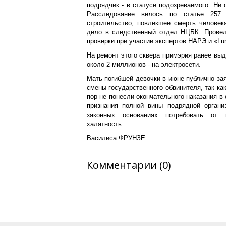
подрядчик - в статусе подозреваемого. Ни 
Расследование велось по статье 257 
строительство, повлекшее смерть человек
дело в следственный отдел НЦБК. Провели
проверки при участии экспертов НАРЭ и «L
На ремонт этого сквера примэрия ранее выд
около 2 миллионов - на электросети.
Мать погибшей девочки в июне публично зая
смены государственного обвинителя, так ка
пор не понесли окончательного наказания в
признания полной вины подрядной органи
законных основаниях потребовать от 
халатность.
Василиса ФРУНЗЕ
Комментарии (0)