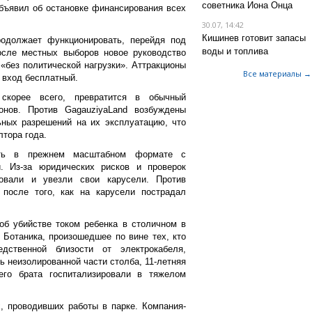
советника Иона Онца
бъявил об остановке финансирования всех
30.07, 14:42
Кишинев готовит запасы
родолжает функционировать, перейдя под
воды и топлива
осле местных выборов новое руководство
 «без политической нагрузки». Аттракционы
Все материалы →
, вход бесплатный.
 скорее всего, превратится в обычный
онов. Против GagauziyaLand возбуждены
ьных разрешений на их эксплуатацию, что
лтора года.
ть в прежнем масштабном формате с
. Из-за юридических рисков и проверок
овали и увезли свои карусели. Против
после того, как на карусели пострадал
об убийстве током ребенка в столичном в
 Ботаника, произошедшее по вине тех, кто
дственной близости от электрокабеля,
 неизолированной части столба, 11-летняя
его брата госпитализировали в тяжелом
, проводивших работы в парке. Компания-