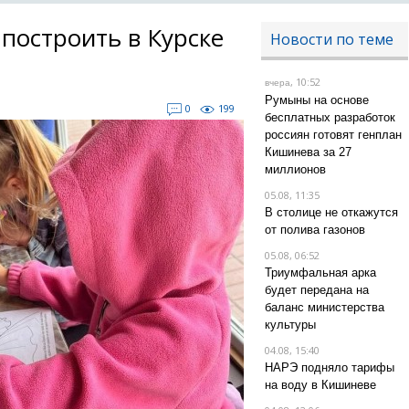
построить в Курске
Новости по теме
, 10:52
вчера
Румыны на основе
0
199
бесплатных разработок
россиян готовят генплан
Кишинева за 27
миллионов
05.08, 11:35
В столице не откажутся
от полива газонов
05.08, 06:52
Триумфальная арка
будет передана на
баланс министерства
культуры
04.08, 15:40
НАРЭ подняло тарифы
на воду в Кишиневе