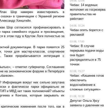
04.08, 12:06
Чебан: 14 водяных
мотопомп из госрезерва
»Илан Шор намерен инвестировать в
правительства не
 сказка» в граничащем с Украиной регионе
работают
 Александр Хинштейн.
04.08, 10:24
кве Шор согласился профинансировать в
Чебан опять борется с
о парка семейного отдыха и просвещения,
рекламой
я в этом году в Крутом Логе полностью за
03.08, 17:00
Чебан: В случае
ектной документации. В парке появятся 25
перерыва подачи воды
и, точки для мастер-классов, спортивное
она будет
а. Также прорабатывается интеграция с
распределяться в 75
точках
 былью», – отметил губернатор. Соглашение
02.08, 15:27
юне на экономическом форуме в Петербурге
зьбанком».
Чебан: «Кишинев готов
обеспечить
d? Информация вокруг них сильно запутана
водоснабжение в
чески и фактически парки официально не
сложных ситуациях»
и ГИП и МВД нет таких полномочий? объекты
геева и Конгаза, которые закрывать их
01.08, 10:38
Депутат Ольга Урсу
заявила о давлении на
критические изменения после того, как в