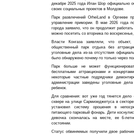
декабре 2025 года Илан Шор официально о
своих социальных проектов в Молдове.
Парк развлечений OrheiLand в Оргееве п
управление примэрии. В мае 2026 года п
города заявило, что он продолжит работать
можно посетить со вторника по воскресенье
Власти Конгаза заявляли, что объект,
общественный парк отдыха без аттракци
уголовные дела из-за отсутствия официал
было обнаружено почему-то только через по
Парк больше не может функционирова
бесплатными аттракционами и концертами
некоторые частные подрядчики демонтир
администрации заведены уголовные дела 
ребенок.
Для сравнения: вот уже год тянется дело 
сквере на улице Сармизеджетуса в секторе
установил систему орошения в непосре
питающего парковый фонарь. Дети коснулись
девочка скончалась на месте, ее 6-летн
состоянии.
Статус обвиняемых получили двое рабочих