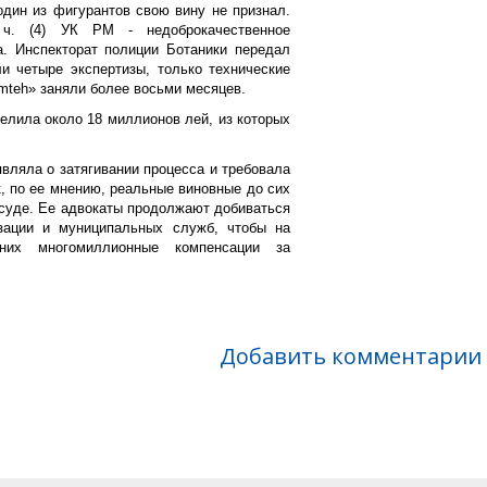
один из фигурантов свою вину не признал.
ч. (4) УК РМ - недоброкачественное
а. Инспекторат полиции Ботаники передал
 четыре экспертизы, только технические
umteh» заняли более восьми месяцев.
елила около 18 миллионов лей, из которых
вляла о затягивании процесса и требовала
к, по ее мнению, реальные виновные до сих
 суде. Ее адвокаты продолжают добиваться
зации и муниципальных служб, чтобы на
них многомиллионные компенсации за
Добавить комментарии